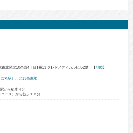
ク
札幌市北区北10条西4丁目1番13 クレドメディカルビル2階 【
地図
】
っぽろ駅）
、
北13条東駅
条駅から徒歩４分
ンコース）から徒歩１０分