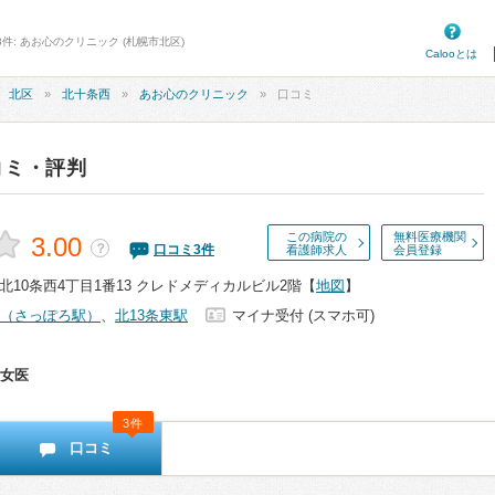
件: あお心のクリニック (札幌市北区)
Calooとは
北区
北十条西
あお心のクリニック
口コミ
コミ・評判
この病院の
無料医療機関
3.00
？
口コミ
3
件
看護師求人
会員登録
10条西4丁目1番13 クレドメディカルビル2階
【
地図
】
（さっぽろ駅）
、
北13条東駅
マイナ受付 (スマホ可)
女医
3件
口コミ