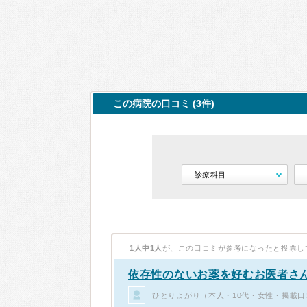
この病院の口コミ (3件)
1人中1人
が、この口コミが参考になったと投票し
依存性のないお薬を好むお医者さ
ひとりよがり（本人・10代・女性・掲載口