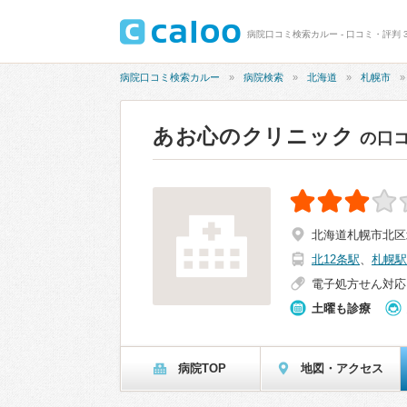
病院口コミ検索カルー - 口コミ・評判 3
病院口コミ検索カルー
病院検索
北海道
札幌市
あお心のクリニック
の口
北海道札幌市北区北
北12条駅
、
札幌駅
電子処方せん対応
土曜も診療
病院TOP
地図・アクセス