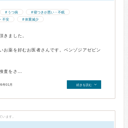
うつ病
寝つきが悪い・不眠
・不安
体重減少
頂きました。
いお薬を好むお医者さんです。ベンゾジアゼピン
査をさ...
26年01月
続きを読む
ています。