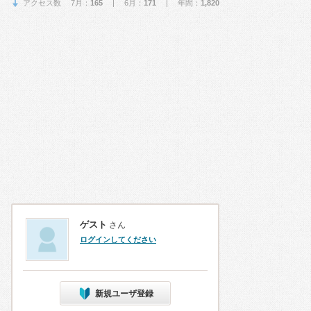
アクセス数 7月：
165
| 6月：
171
| 年間：
1,820
ゲスト
さん
ログインしてください
新規ユーザ登録