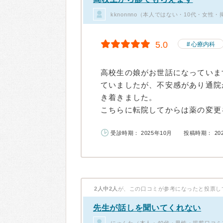
kknonnno（本人ではない・10代・女性・
5.0
心療内科
高校生の娘がお世話になっていま
ていましたが、不安感があり通院
き着きました。
こちらに転院してからは薬の変更を
受診時期： 2025年10月
投稿時期： 20
2人中2人
が、この口コミが参考になったと投票し
先生が話しを聞いてくれない
にゃんた（本人・40代・男性・掲載口コミ