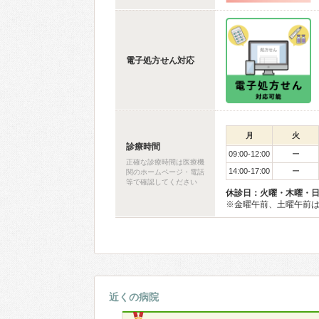
電子処方せん対応
月
火
診療時間
09:00-12:00
ー
正確な診療時間は医療機
14:00-17:00
ー
関のホームページ・電話
等で確認してください
休診日：火曜・木曜・
※金曜午前、土曜午前は
近くの病院