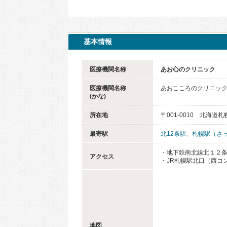
基本情報
医療機関名称
あお心のクリニック
医療機関名称
あおこころのクリニッ
(かな)
所在地
〒001-0010 北海道
最寄駅
北12条駅
、
札幌駅（さ
・地下鉄南北線北１２
アクセス
・JR札幌駅北口（西コ
地図