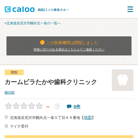
«北海道岩見沢市幌向北一条の一覧へ
この医療機関は閉院しました
情報に誤りがある場合はこちらよりご連絡ください
閉院
カームビラたかや歯科クリニック
幌向駅
－
0件
？
地図
北海道岩見沢市幌向北一条５丁目６９番地【
】
マイナ受付