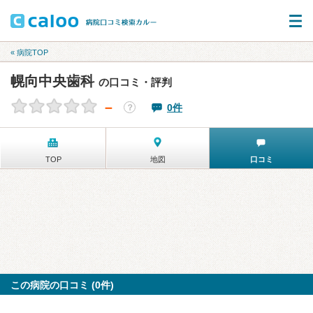
« 病院TOP
幌向中央歯科
の口コミ・評判
－
0件
？
TOP
地図
口コミ
この病院の口コミ (0件)