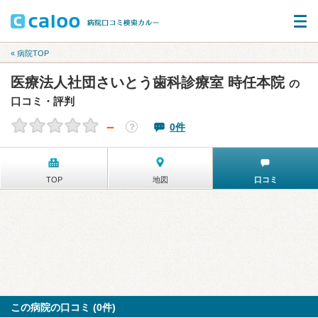
« 病院TOP
医療法人社団さいとう歯科診療室 時任本院
の
口コミ・評判
－
0件
？
TOP
地図
口コミ
この病院の口コミ (0件)