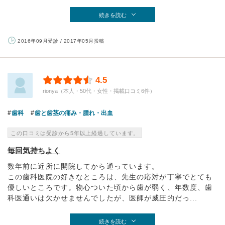
続きを読む
2016年09月受診 / 2017年05月投稿
4.5
rionya（本人・50代・女性・掲載口コミ6件）
歯科
歯と歯茎の痛み・腫れ・出血
この口コミは受診から5年以上経過しています。
毎回気持ちよく
数年前に近所に開院してから通っています。
この歯科医院の好きなところは、先生の応対が丁寧でとても
優しいところです。物心ついた頃から歯が弱く、年数度、歯
科医通いは欠かせませんでしたが、医師が威圧的だっ...
続きを読む