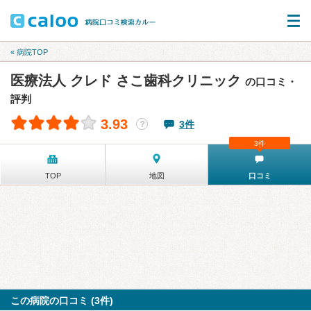
« 病院TOP
医療法人 クレド さこ歯科クリニック
の口コミ・
評判
3.93
3件
？
3件
TOP
地図
口コミ
この病院の口コミ (3件)