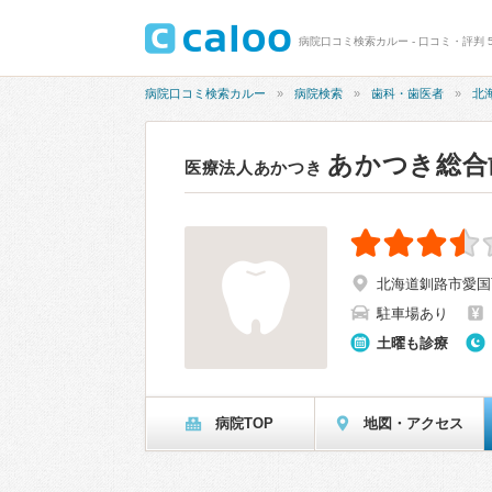
病院口コミ検索カルー - 口コミ・評判 5
病院口コミ検索カルー
病院検索
歯科・歯医者
北
あかつき総合
医療法人あかつき
北海道釧路市愛国西1
駐車場あり
土曜も診療
病院TOP
地図・アクセス