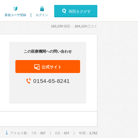
病院をさがす
新規ユーザ登録
ログイン
182,230
病院・
264,124
口コミ
この医療機関への問い合わせ
公式サイト
0154-65-8241
アクセス数 7月：
307
| 6月：
437
| 年間：
3,762