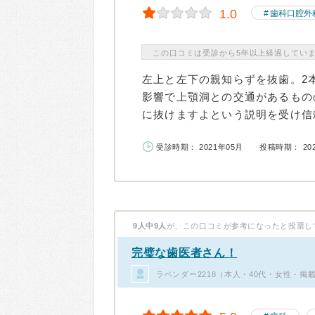
1.0
歯科口腔外
この口コミは受診から5年以上経過してい
左上と左下の親知らずを抜歯。2
影響で上顎洞との交通があるもの
に抜けますよという説明を受け信頼
受診時期： 2021年05月
投稿時期： 20
9人中9人
が、この口コミが参考になったと投票し
完璧な歯医者さん！
ラベンダー2218（本人・40代・女性・掲