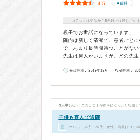
4.5
歯科
この口コミは受診から5年以上経過してい
親子でお世話になっています。
院内は新しく清潔で、患者ごとに
で、あまり長時間待つことがない
先生は何人かいますが、どの先生も
受診時期： 2019年12月
投稿時期： 20
3人中3人
が、この口コミが参考になったと投票し
子供も喜んで通院
ms𓂃𓂂（本人・30代・女性・掲載口コミ2