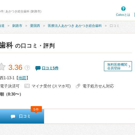
件: あかつき総合歯科 (釧路市)
Calooとは
海道
釧路市
愛国西
医療法人あかつき あかつき総合歯科
口コミ
歯科
の口コミ・評判
無料医療機関
3.36
？
口コミ
5
件
会員登録
-13-1
【
地図
】
電子決済可
マイナ受付 (スマホ可)
電子処方せん対応
朝（8:30〜）
5件
口コミ