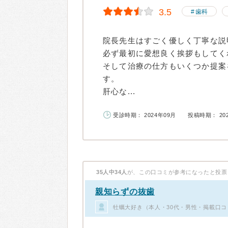
3.5
歯科
院長先生はすごく優しく丁寧な説
必ず最初に愛想良く挨拶もしてく
そして治療の仕方もいくつか提案
す。
肝心な...
受診時期： 2024年09月
投稿時期： 20
35人中34人
が、この口コミが参考になったと投票
親知らずの抜歯
牡蠣大好き（本人・30代・男性・掲載口コ