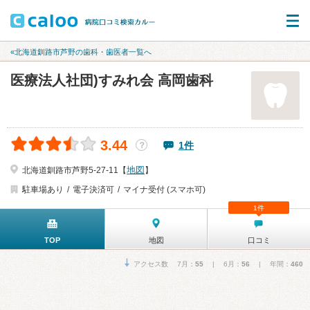
«北海道釧路市芦野の歯科・歯医者一覧へ
医療法人社団)すみれ会 高岡歯科
3.44
1件
？
地図
北海道釧路市芦野5-27-11【
】
駐車場あり
電子決済可
マイナ受付 (スマホ可)
1件
TOP
地図
口コミ
アクセス数 7月：
55
| 6月：
56
| 年間：
460