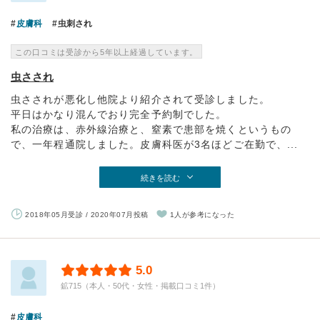
皮膚科
虫刺され
この口コミは受診から5年以上経過しています。
虫さされ
虫さされが悪化し他院より紹介されて受診しました。
平日はかなり混んでおり完全予約制でした。
私の治療は、赤外線治療と、窒素で患部を焼くというもの
で、一年程通院しました。皮膚科医が3名ほどご在勤で、...
続きを読む
2018年05月受診 / 2020年07月投稿
1人が参考になった
5.0
鉱715（本人・50代・女性・掲載口コミ1件）
皮膚科