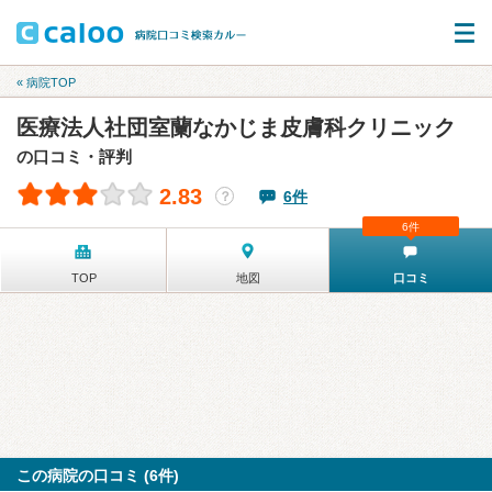
« 病院TOP
医療法人社団室蘭なかじま皮膚科クリニック
の口コミ・評判
2.83
6件
？
6件
TOP
地図
口コミ
この病院の口コミ (6件)