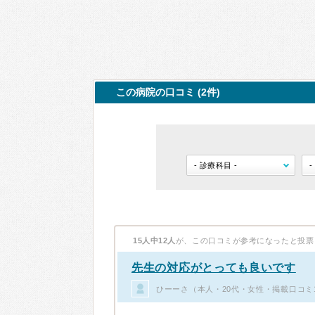
この病院の口コミ (2件)
15人中12人
が、この口コミが参考になったと投票
先生の対応がとっても良いです
ひーーさ（本人・20代・女性・掲載口コミ