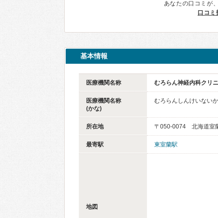
あなたの口コミが
口コミ
基本情報
医療機関名称
むろらん神経内科クリ
医療機関名称
むろらんしんけいない
(かな)
所在地
〒050-0074 北海道
最寄駅
東室蘭駅
地図