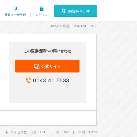
病院をさがす
新規ユーザ登録
ログイン
182,230
病院・
264,124
口コミ
この医療機関への問い合わせ
公式サイト
0143-41-5533
アクセス数 7月：
131
| 6月：
157
| 年間：
1,279