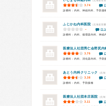
いしまる神経内科
(北海道登別
3.74
診療科：内科、神経内科、予防接
ふじかね内科医院
(北海道室蘭
－
口コ
診療科：内科、循環器内科、神経
医療法人社団秀仁会
野尻内
3.76
診療科：内科、消化器内科、予防
あとう内科クリニック
(北海
3.38
診療科：内科、予防接種
医療法人社団
本庄医院
(北海
3.11