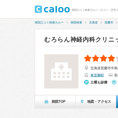
病院口コミ検索カルー - 口コミ・評判 
病院口コミ検索カルー
病院検索
北海道
室蘭市
むろらん神経内科クリニ
北海道室蘭市中島町
東室蘭駅
駐
土曜も診療
病院TOP
地図・アクセス