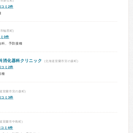
市新生町)
口コミ2件
種
市輪西町)
ミ0件
内科、予防接種
科消化器科クリニック
(北海道室蘭市宮の森町)
口コミ2件
接種
道室蘭市宮の森町)
口コミ3件
道室蘭市中島町)
口コミ4件