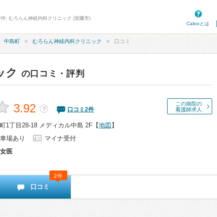
2件: むろらん神経内科クリニック (室蘭市)
Calooとは
中島町
むろらん神経内科クリニック
口コミ
ック
の口コミ・評判
この病院の
3.92
？
口コミ
2
件
看護師求人
1丁目28-18 メディカル中島 2F
【
地図
】
車場あり
マイナ受付
女医
2件
口コミ