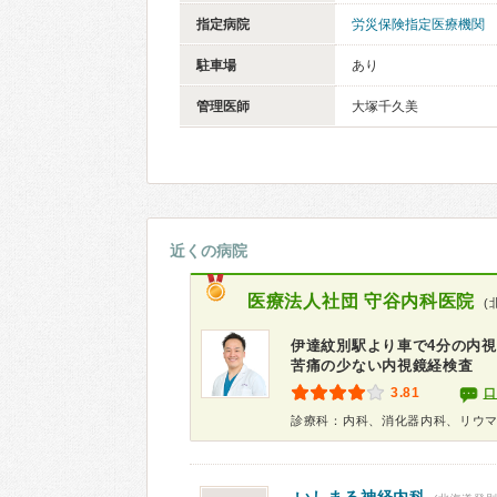
指定病院
労災保険指定医療機関
駐車場
あり
管理医師
大塚千久美
近くの病院
医療法人社団
守谷内科医院
(
伊達紋別駅より車で4分の内
苦痛の少ない内視鏡経検査
3.81
口
診療科：内科、消化器内科、リウ