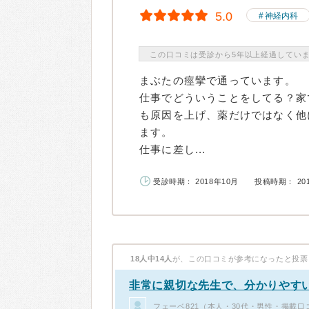
5.0
神経内科
この口コミは受診から5年以上経過してい
まぶたの痙攣で通っています。
仕事でどういうことをしてる？家
も原因を上げ、薬だけではなく他
ます。
仕事に差し...
受診時期： 2018年10月
投稿時期： 20
18人中14人
が、この口コミが参考になったと投票
非常に親切な先生で、分かりやす
フェーベ821（本人・30代・男性・掲載口