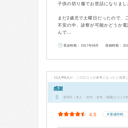
子供の切り傷でお世話になりまし
まだ2歳児で土曜日だったので、
不安の中、診察が可能かどうか電
んで...
受診時期： 2017年08月
投稿時期： 20
11人中8人
が、この口コミが参考になったと投票
感謝
桜055（本人・30代・女性・掲載口コミ2
4.5
形成外科