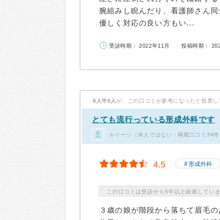
腕組みし睨んだり、看護師さん同
優しく対応の良い方もい...
受診時期： 2022年11月
投稿時期： 20
6人中6人
が、この口コミが参考になったと投票し
とても流行っている形成外科です
ルイージ（本人ではない・掲載口コミ34件
4.5
形成外科
この口コミは受診から5年以上経過してい
３歳の娘が階段から落ちて眉毛の