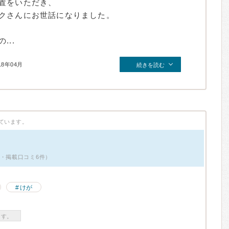
置をいただき、
クさんにお世話になりました。
..
18年04月
続きを読む
ています。
性・掲載口コミ6件）
けが
ます。