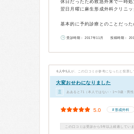
休日だったため救急外来で一時処
翌日月曜に麻生形成外科クリニッ
基本的に予約診療とのことだったの.
受診時期： 2017年11月
投稿時期： 20
6人中5人
が、この口コミが参考になったと投票し
大変おせわになりました
ああると71（本人ではない・1〜3歳・男
5.0
形成外科
この口コミは受診から5年以上経過してい