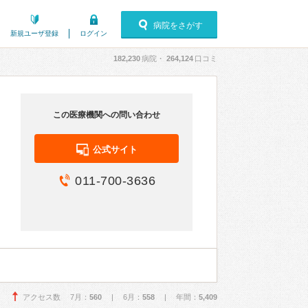
病院をさがす
新規ユーザ登録
ログイン
182,230
病院・
264,124
口コミ
この医療機関への問い合わせ
公式サイト
011-700-3636
アクセス数 7月：
560
| 6月：
558
| 年間：
5,409