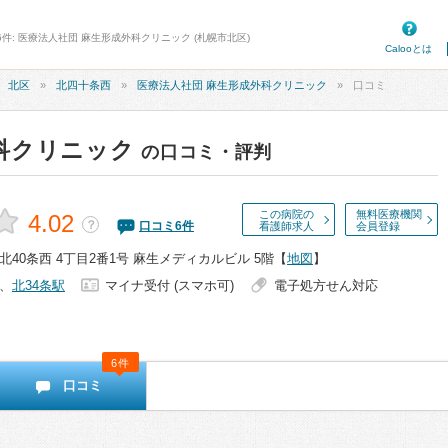
6件: 医療法人社団 麻生形成外科クリニック (札幌市北区)
Calooとは
北区
北四十条西
医療法人社団 麻生形成外科クリニック
口コミ
科クリニック
の口コミ・評判
この病院の
無料医療機関
4.02
？
口コミ
6
件
看護師求人
会員登録
40条西 4丁目2番1号 麻生メディカルビル 5階
【
地図
】
、
北34条駅
マイナ受付 (スマホ可)
電子処方せん対応
6件
口コミ