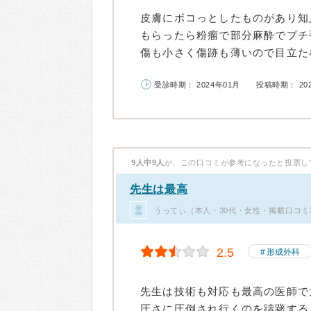
皮膚にボコっとしたものがあり知
もらったら粉瘤で部分麻酔でプチ
傷も小さく傷跡も薄いので目立たな
受診時期： 2024年01月
投稿時期： 20
9人中9人
が、この口コミが参考になったと投票し
先生は最高
うってぃ（本人・30代・女性・掲載口コミ
2.5
形成外科
先生は技術も対応も最高の医師で
圧さに圧倒され行くのを躊躇する