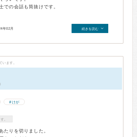
士での会話も筒抜けです。
24年02月
続きを読む
ています。
）
けが
ます。
あたりを切りました。