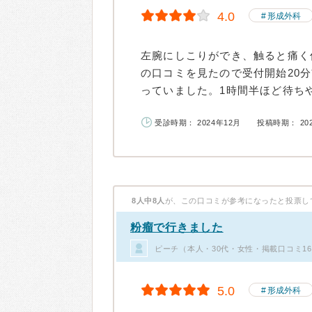
4.0
形成外科
左腕にしこりができ、触ると痛く
の口コミを見たので受付開始20
っていました。1時間半ほど待ちや
受診時期： 2024年12月
投稿時期： 20
8人中8人
が、この口コミが参考になったと投票し
粉瘤で行きました
ピーチ（本人・30代・女性・掲載口コミ1
5.0
形成外科