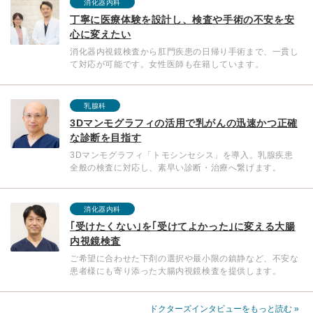
消化器内科
丁寧に医療体験を設計し、検査や手術の不安を安
心に変えたい
消化器内視鏡検査から肛門疾患の日帰り手術まで、一貫し
て対応が可能です。女性医師も在籍しています。
乳腺科
3Dマンモグラフィの活用で乳がんの迅速かつ正確
な診断を目指す
3Dマンモグラフィ「トモシンセシス」を導入。乳腺疾患
全般の検査に対応し、素早い診断・治療へ繋げます。
消化器内科
｢受けたくない｣を｢受けてよかった｣に変える大腸
内視鏡検査
ご希望に合わせた下剤の選択や最小限の鎮静など、不安な
患者様にも寄り添った大腸内視鏡検査を提供します。
ドクターズインタビューをもっと読む »