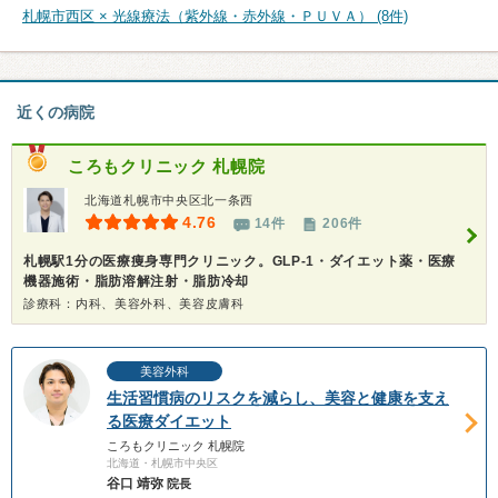
札幌市西区 × 光線療法（紫外線・赤外線・ＰＵＶＡ） (8件)
近くの病院
ころもクリニック 札幌院
北海道札幌市中央区北一条西
4.76
14件
206件
札幌駅1分の医療痩身専門クリニック。GLP-1・ダイエット薬・医療
機器施術・脂肪溶解注射・脂肪冷却
診療科：内科、美容外科、美容皮膚科
美容外科
生活習慣病のリスクを減らし、美容と健康を支え
る医療ダイエット
ころもクリニック 札幌院
北海道・札幌市中央区
谷口 靖弥
院長