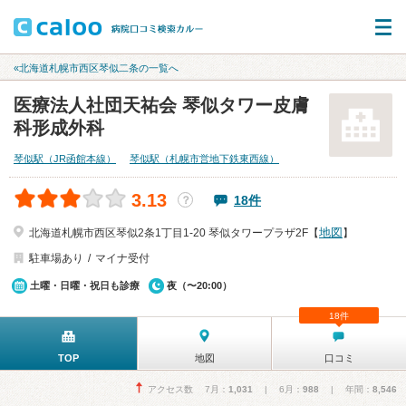
«北海道札幌市西区琴似二条の一覧へ
医療法人社団天祐会 琴似タワー皮膚
科形成外科
琴似駅（JR函館本線）
琴似駅（札幌市営地下鉄東西線）
3.13
18件
？
地図
北海道札幌市西区琴似2条1丁目1-20 琴似タワープラザ2F【
】
駐車場あり
マイナ受付
土曜・日曜・祝日も診療
夜（〜20:00）
18件
TOP
地図
口コミ
アクセス数 7月：
1,031
| 6月：
988
| 年間：
8,546