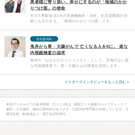
患者様に寄り添い、幸せにするのが「地域のかか
りつけ医」の使命
市川大野駅徒歩2分の耳鼻咽喉科・内科。生活習慣病の治
療にも注力する、「地域のかかりつけ医」です。
消化器内科
曳舟から胃・大腸がんで 亡くなる人を0に。 楽な
内視鏡検査の追求
曳舟の「おなかのスペシャリスト」として、苦痛のない楽
な内視鏡検査で、胃・大腸がんの撲滅を目指します。
ドクターズインタビューをもっと読む »
本田デンタルケアの基本情報、口コミ1件は、病院口コミ検索カルーでチェック！
歯科、小児歯科、歯科口腔外科があります。口腔外科専門医が在籍しています。土
曜日診察・駐車場あり・電子決済利用可。