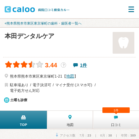
«熊本県熊本市東区東京塚町の歯科・歯医者一覧へ
本田デンタルケア
3.44
1件
？
地図
熊本県熊本市東区東京塚町1-21【
】
駐車場あり
電子決済可
マイナ受付 (スマホ可)
電子処方せん対応
土曜も診療
1件
TOP
地図
口コミ
アクセス数 7月：
23
| 6月：
38
| 年間：
389