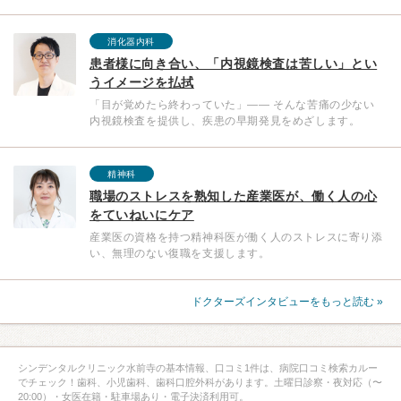
消化器内科
患者様に向き合い、「内視鏡検査は苦しい」とい
うイメージを払拭
「目が覚めたら終わっていた」—— そんな苦痛の少ない
内視鏡検査を提供し、疾患の早期発見をめざします。
精神科
職場のストレスを熟知した産業医が、働く人の心
をていねいにケア
産業医の資格を持つ精神科医が働く人のストレスに寄り添
い、無理のない復職を支援します。
ドクターズインタビューをもっと読む »
シンデンタルクリニック水前寺の基本情報、口コミ1件は、病院口コミ検索カルー
でチェック！歯科、小児歯科、歯科口腔外科があります。土曜日診察・夜対応（〜
20:00）・女医在籍・駐車場あり・電子決済利用可。