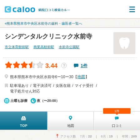
«熊本県熊本市中央区水前寺の歯科・歯医者一覧へ
シンデンタルクリニック水前寺
市立体育館前駅
商業高校前駅
水前寺公園駅
3.44
1件
？
地図
熊本県熊本市中央区水前寺6ー10ー30【
】
駐車場あり
電子決済可
女医在籍
マイナ受付
電子処方せん対応
土曜も診療
夜（〜20:00）
1件
TOP
地図
口コミ
アクセス数 7月：
22
| 6月：
19
| 年間：
209