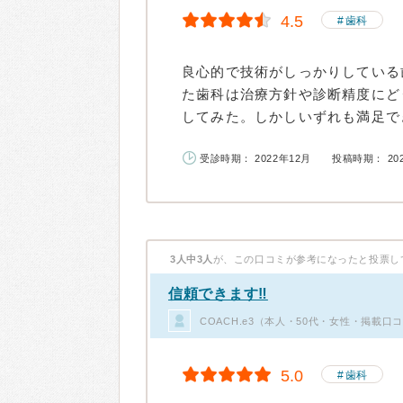
4.5
歯科
良心的で技術がしっかりしている
た歯科は治療方針や診断精度にど
してみた。しかしいずれも満足でき
受診時期： 2022年12月
投稿時期： 20
3人中3人
が、この口コミが参考になったと投票し
信頼できます‼︎
COACH.e3（本人・50代・女性・掲載口
5.0
歯科