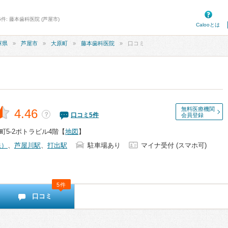
件: 藤本歯科医院 (芦屋市)
Calooとは
庫県
芦屋市
大原町
藤本歯科医院
口コミ
無料医療機関
4.46
？
口コミ
5
件
会員登録
5-2ポトラビル4階
【
地図
】
線）
、
芦屋川駅
、
打出駅
駐車場あり
マイナ受付 (スマホ可)
5件
口コミ