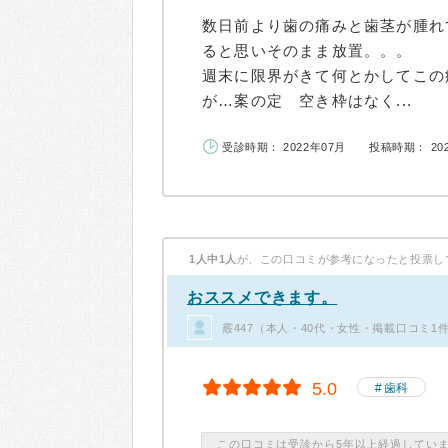
数日前より歯の痛みと歯茎が腫れ
ると思いそのまま放置。。。
週末に限界がきて何とかしてこの
が…案の定 空き枠はなく...
受診時期： 2022年07月
投稿時期： 20
1人中1人
が、この口コミが参考になったと投票し
おススメできます。
霰447（本人・40代・女性・掲載口コミ1
5.0
歯科
この口コミは受診から5年以上経過してい