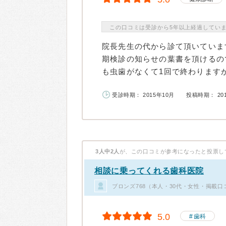
この口コミは受診から5年以上経過してい
院長先生の代から診て頂いていま
期検診の知らせの葉書を頂けるの
も虫歯がなくて1回で終わりますが
受診時期： 2015年10月
投稿時期： 20
3人中2人
が、この口コミが参考になったと投票し
相談に乗ってくれる歯科医院
ブロンズ768（本人・30代・女性・掲載口
5.0
歯科