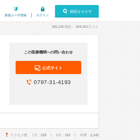
病院をさがす
新規ユーザ登録
ログイン
182,226
病院・
264,163
口コミ
この医療機関への問い合わせ
公式サイト
0797-31-4193
アクセス数 7月：
239
| 6月：
183
| 年間：
2,142