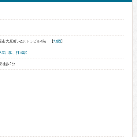
芦屋市大原町5-2ポトラビル4階 【
地図
】
芦屋川駅
、
打出駅
東徒歩2分