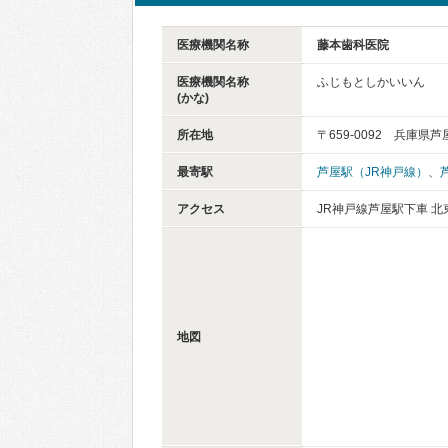
医療機関名称
藤本歯科医院
医療機関名称
ふじもとしかいいん
(かな)
所在地
〒659-0092 兵庫県
最寄駅
芦屋駅（JR神戸線）
、
アクセス
JR神戸線芦屋駅下車 北
地図