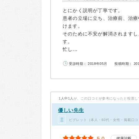
とにかく説明が丁寧です。
患者の立場に立ち、治療前、治療
けます。
そのために不安が解消されますし
す。
忙し...
受診時期： 2018年05月
投稿時期： 20
1人中1人
が、この口コミが参考になったと投票し
優しい先生
ピグレット（本人・60代・女性・掲載口コ
5.0
健康診断