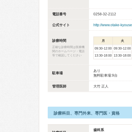
電話番号
0258-32-2112
公式サイト
http://www.otake-kyousei
診療時間
月
火
正確な診療時間は医療機
09:30-12:00
09:30-12:00
関のホームページ・電話
等で確認してください
13:30-18:00
13:30-18:00
あり
駐車場
無料駐車場:9台
管理医師
大竹 正人
診療科目、専門外来、専門医・資格
歯科系