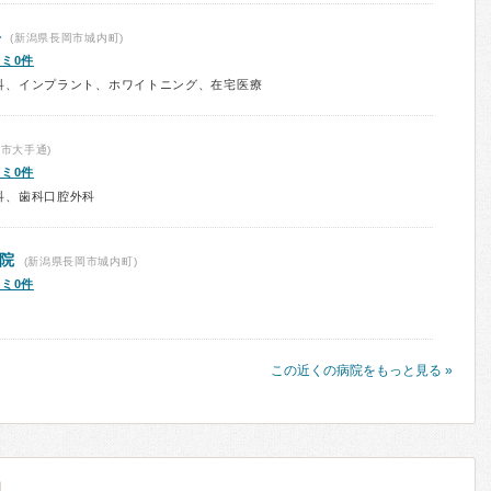
科
(新潟県長岡市城内町)
ミ0件
科、インプラント、ホワイトニング、在宅医療
市大手通)
ミ0件
科、歯科口腔外科
院
(新潟県長岡市城内町)
ミ0件
この近くの病院をもっと見る »