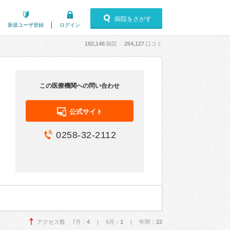
病院をさがす
新規ユーザ登録
ログイン
182,148
病院・
264,127
口コミ
この医療機関への問い合わせ
公式サイト
0258-32-2112
アクセス数 7月：
4
| 6月：
1
| 年間：
22