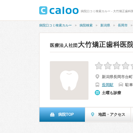
病院口コミ検索カルー - 大竹矯正歯科
病院口コミ検索カルー
病院検索
新潟県
長岡市
大竹矯正歯科医
医療法人社団
新潟県長岡市台町2-
長岡駅
駐車
土曜も診療
病院TOP
地図・アクセス