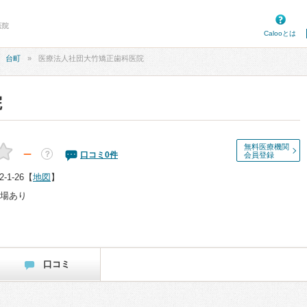
医院
Calooとは
台町
医療法人社団大竹矯正歯科医院
院
無料医療機関
－
？
口コミ
0
件
会員登録
1-26
【
地図
】
場あり
口コミ