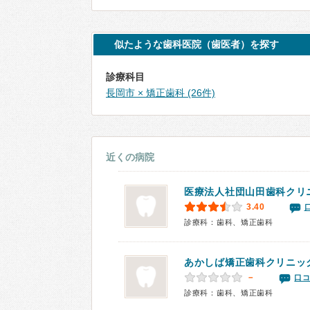
似たような歯科医院（歯医者）を探す
診療科目
長岡市 × 矯正歯科 (26件)
近くの病院
医療法人社団
山田歯科クリ
3.40
診療科：歯科、矯正歯科
あかしば矯正歯科クリニッ
－
口コ
診療科：歯科、矯正歯科