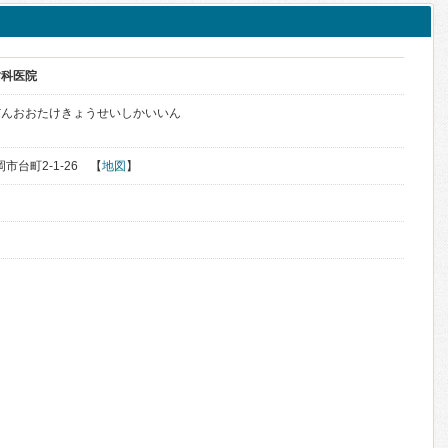
歯科医院
だんおおたけきょうせいしかいいん
岡市台町2-1-26 【
地図
】