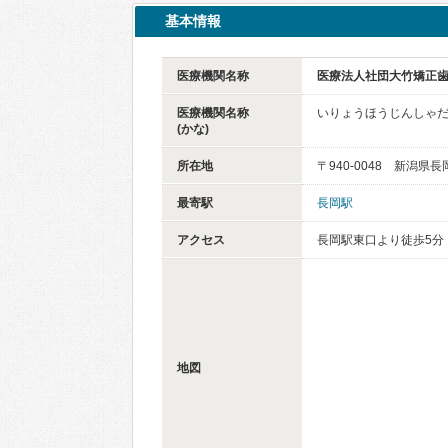
基本情報
医療機関名称
医療法人社団大竹矯正
医療機関名称
いりょうほうじんしゃ
(かな)
所在地
〒940-0048 新潟県長
最寄駅
長岡駅
アクセス
長岡駅東口より徒歩5分
地図