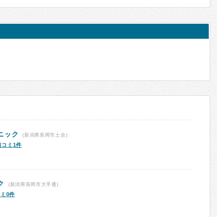
ニック
(新潟県長岡市土合)
口コミ1件
ク
(新潟県長岡市大手通)
ミ0件