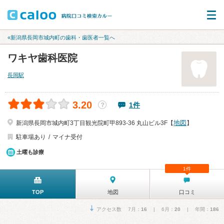
«新潟県長岡市城内町の歯科・歯医者一覧へ
ワキヤ歯科医院
長岡駅
3.20
1件
？
地図
新潟県長岡市城内町3丁目観光院町甲893-36 丸山ビル3F【
】
駐車場あり
マイナ受付
土曜も診療
1件
TOP
地図
口コミ
アクセス数 7月：
16
| 6月：
20
| 年間：
186