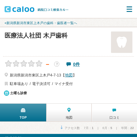
«新潟県新潟市東区上木戸の歯科・歯医者一覧へ
医療法人社団 木戸歯科
－
0件
？
地図
新潟県新潟市東区上木戸4-7-13【
】
駐車場あり
電子決済可
マイナ受付
土曜も診療
TOP
地図
口コミ
アクセス数 7月：
1
| 6月：
5
| 年間：
22