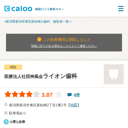
«新潟県新潟市東区新松崎の歯科・歯医者一覧へ
この医療機関は閉院しました
情報に誤りがある場合はこちらよりご連絡ください
閉院
ライオン歯科
医療法人社団神風会
3.87
4件
？
地図
新潟県新潟市東区新松崎2丁目1番1号【
】
駐車場あり
土曜も診療