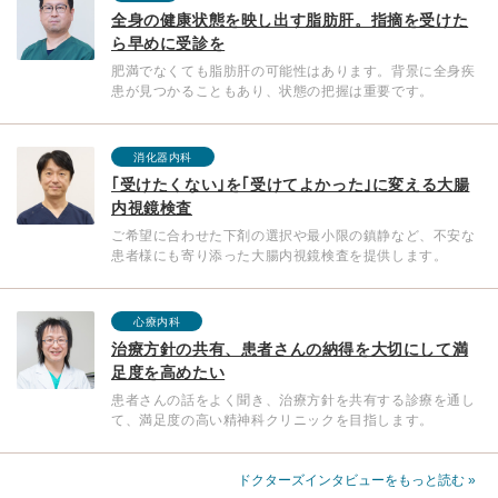
全身の健康状態を映し出す脂肪肝。指摘を受けた
ら早めに受診を
肥満でなくても脂肪肝の可能性はあります。背景に全身疾
患が見つかることもあり、状態の把握は重要です。
消化器内科
｢受けたくない｣を｢受けてよかった｣に変える大腸
内視鏡検査
ご希望に合わせた下剤の選択や最小限の鎮静など、不安な
患者様にも寄り添った大腸内視鏡検査を提供します。
心療内科
治療方針の共有、患者さんの納得を大切にして満
足度を高めたい
患者さんの話をよく聞き、治療方針を共有する診療を通し
て、満足度の高い精神科クリニックを目指します。
ドクターズインタビューをもっと読む »