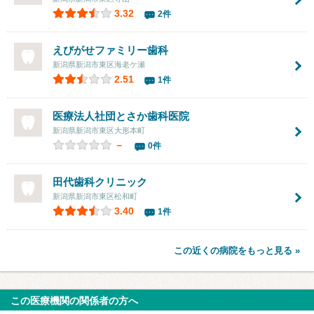
3.32
2件
えびがせファミリー歯科
新潟県新潟市東区海老ケ瀬
2.51
1件
医療法人社団
とさか歯科医院
新潟県新潟市東区大形本町
－
0件
田代歯科クリニック
新潟県新潟市東区松和町
3.40
1件
この近くの病院をもっと見る »
この医療機関の関係者の方へ