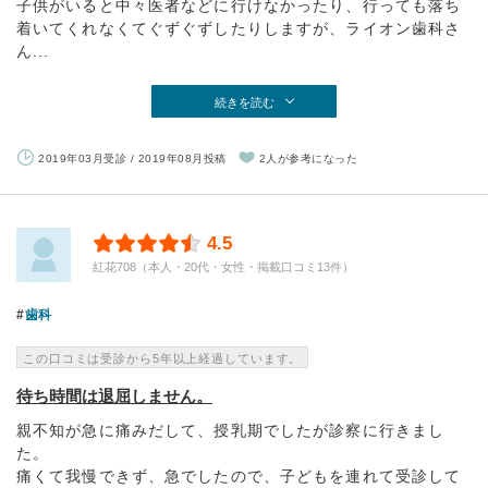
子供がいると中々医者などに行けなかったり、行っても落ち
着いてくれなくてぐずぐずしたりしますが、ライオン歯科さ
ん...
続きを読む
2019年03月受診 / 2019年08月投稿
2人が参考になった
4.5
紅花708（本人・20代・女性・掲載口コミ13件）
歯科
この口コミは受診から5年以上経過しています。
待ち時間は退屈しません。
親不知が急に痛みだして、授乳期でしたが診察に行きまし
た。
痛くて我慢できず、急でしたので、子どもを連れて受診して