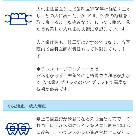
入れ歯担当医として歯科医師50年の経験を生か
し、その人にあった、かつ18、20歳の顔貌を
取り戻せるような痛みなく、しっかり咬め、見
た目も美しい入れ歯の技術に卓越しています。
入れ歯作製も、技工所にだすのではなく、当医
院内で歯科医師が責任もって作製しておりま
す。
◆テレスコープデンチャーとは
バネをかけず、審美的にも綺麗で違和感が少な
く 入れ歯とブリッジのハイブリッドで高度な
技術が必要です。
小児矯正・成人矯正
矯正で歯並びが綺麗になるのは当たり前で、尚
且つ、口元から顎のラインを改善し最高の口元
に改善し、バランスの良い噛み合わせになりま