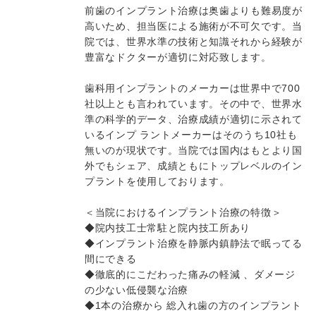
前歯のインプラント治療は奥歯よりも難易度が
高いため、担当医による施術が不可欠です。当
院では、世界水準の技術と知識それから経験が
豊富なドクターが適切に対応致します。
歯科用インプラントのメーカーは世界中で700
社以上とも言われています。その中で、世界水
準の科学的データ、治療成績が適切に示されて
いるインプ ラントメーカーはそのうち10社も
無いのが現状です。当院では国内はもとより国
外でもシェア、成績ともにトップレベルのイン
プラントを使用しております。
＜当院におけるインプラント治療の特徴＞
◆院内技工士常駐と院内技工所あり
◆インプラント治療を静脈内鎮静法で眠ってる
間にできる
◆徹底的にこだわった痛みの軽減 、ダメージ
の少ない低侵襲な治療
◆1本の治療から 総入れ歯の方のインプラント