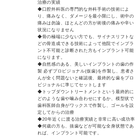
治療の実績
◆口腔外科医の専門的な外科手術の技術によ
り、痛みなく、ダメージを最小限にし、術中の
痛みは勿論、ほとんどの方が術後の痛みや辛い
状況になりません
◆骨の極端に少ない方でも、サイナスリフトな
どの骨造成できる技術によって他院でインプラ
ント不可能と診断された方もインプラント可能
になります。
◆自然感のある、美しいインプラントの歯の作
製 必ずプロビジョナル(仮歯)を作製し、患者さ
んが全く問題ないと確認後、最終的な歯をプロ
ビジョナルに準じてセットします
◆トップダウントリートメントという最終的に
どのような歯や噛み合わせにするか、模型状で
歯科医師自身がワックスで作製し、ゴールを設
定してからの治療
◆20年近くに渡る治療実績と非常に高い成功率
◆何歳の方も、抜歯などが可能な全身状態であ
れば、インプラント可能です。