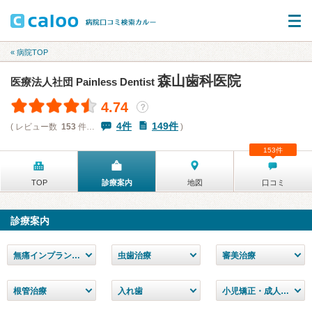
« 病院TOP
森山歯科医院
医療法人社団 Painless Dentist
4.74
？
4件
149件
( レビュー数
153
件…
)
153件
TOP
診療案内
地図
口コミ
診療案内
無痛インプラント治療
虫歯治療
審美治療
根管治療
入れ歯
小児矯正・成人矯正