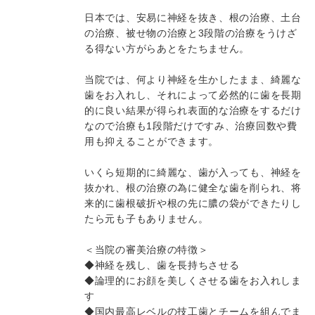
日本では、安易に神経を抜き、根の治療、土台
の治療、被せ物の治療と3段階の治療をうけざ
る得ない方がらあとをたちません。
当院では、何より神経を生かしたまま、綺麗な
歯をお入れし、それによって必然的に歯を長期
的に良い結果が得られ表面的な治療をするだけ
なので治療も1段階だけですみ、治療回数や費
用も抑えることができます。
いくら短期的に綺麗な、歯が入っても、神経を
抜かれ、根の治療の為に健全な歯を削られ、将
来的に歯根破折や根の先に膿の袋ができたりし
たら元も子もありません。
＜当院の審美治療の特徴＞
◆神経を残し、歯を長持ちさせる
◆論理的にお顔を美しくさせる歯をお入れしま
す
◆国内最高レベルの技工歯とチームを組んでま