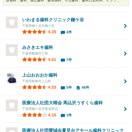
診療科：歯科、矯正歯科、歯周病科、小児歯科、歯科口腔外科、インプラント、ホワイトニング
いわまる歯科クリニック鎌ケ谷
千葉県鎌ケ谷市鎌ケ谷
4.35
4件
みさきエキ歯科
千葉県船橋市三咲
4.61
7件
上山おおおか歯科
千葉県船橋市上山町
4.53
5件
46件
医療法人社団大晴会 馬込沢うすくら歯科
千葉県鎌ケ谷市東道野辺
4.16
3件
医療法人社団愛誠会夏見台アモール歯科クリニック