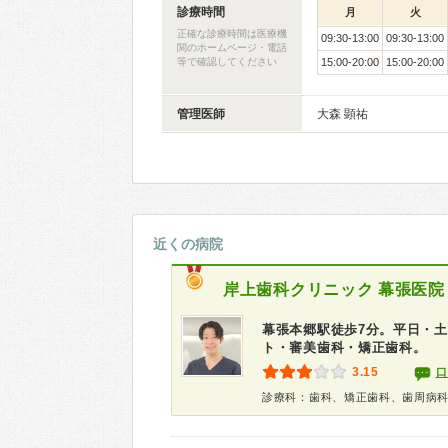
診療時間
月
火
正確な診療時間は医療機
09:30-13:00
09:30-13:00
関のホームページ・電話
等で確認してください
15:00-20:00
15:00-20:00
管理医師
大森 顕祐
近くの病院
岸上歯科クリニック 幕張医院
幕張本郷駅徒歩7分。平日・土
ト・審美歯科・矯正歯科。
3.15
口
診療科：歯科、矯正歯科、歯周病