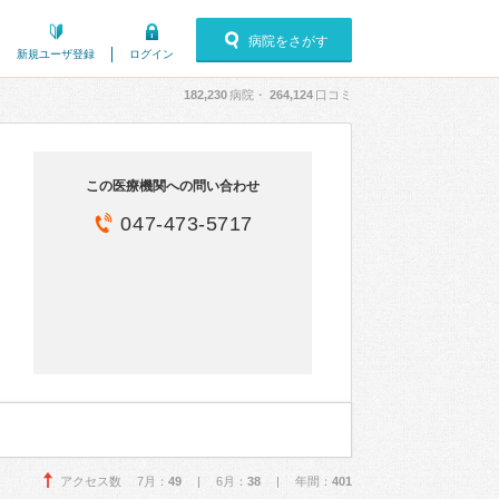
病院をさがす
新規ユーザ登録
ログイン
182,230
病院・
264,124
口コミ
この医療機関への問い合わせ
047-473-5717
アクセス数 7月：
49
| 6月：
38
| 年間：
401