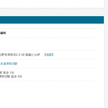
森歯科
志野市津田沼1-2-16 堀越ビル6F 【
地図
】
、
京成津田沼駅
駅 徒歩 1分
津田沼駅 徒歩 3分