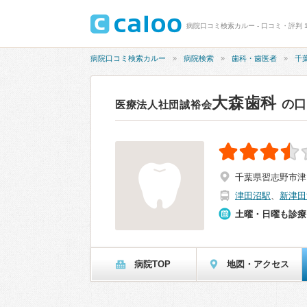
病院口コミ検索カルー - 口コミ・評判 1
病院口コミ検索カルー
病院検索
歯科・歯医者
千
大森歯科
の
医療法人社団誠裕会
千葉県習志野市津田沼
津田沼駅
、
新津田
土曜・日曜も診療
病院TOP
地図・アクセス