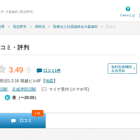
件: 大森歯科 (習志野市)
Calooとは
葉県
習志野市
津田沼
医療法人社団誠裕会大森歯科
口コミ
口コミ・評判
無料医療機関
3.49
？
口コミ
1
件
会員登録
1-2-16 堀越ビル6F
【
地図
】
沼駅
、
京成津田沼駅
マイナ受付 (スマホ可)
夜（〜20:00）
1件
口コミ