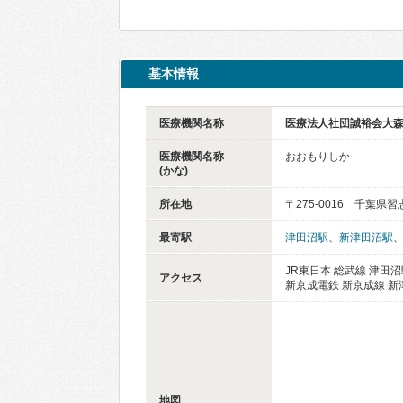
基本情報
医療機関名称
医療法人社団誠裕会大
医療機関名称
おおもりしか
(かな)
所在地
〒275-0016 千葉県習
最寄駅
津田沼駅
、
新津田沼駅
JR東日本 総武線 津田沼
アクセス
新京成電鉄 新京成線 新
地図