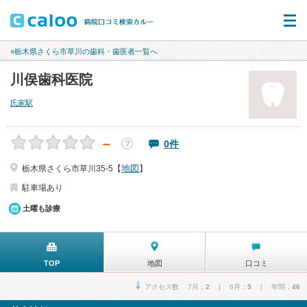
«栃木県さくら市草川の歯科・歯医者一覧へ
川俣歯科医院
氏家駅
－
0件
？
地図
栃木県さくら市草川35-5【
】
駐車場あり
土曜も診療
TOP
地図
口コミ
アクセス数 7月：
2
| 6月：
5
| 年間：
46