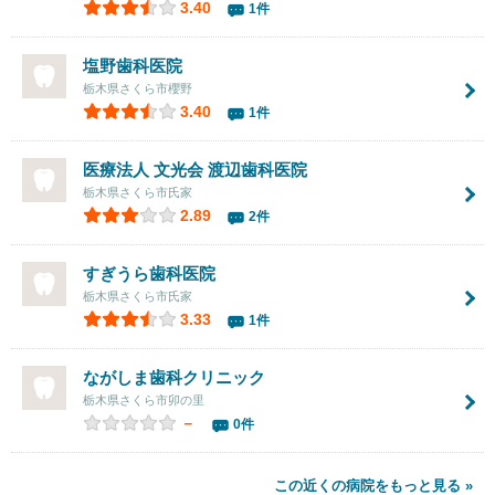
3.40
1件
塩野歯科医院
栃木県さくら市櫻野
3.40
1件
医療法人 文光会
渡辺歯科医院
栃木県さくら市氏家
2.89
2件
すぎうら歯科医院
栃木県さくら市氏家
3.33
1件
ながしま歯科クリニック
栃木県さくら市卯の里
－
0件
この近くの病院をもっと見る »