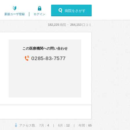
病院をさがす
新規ユーザ登録
ログイン
182,225
病院・
264,153
口コミ
この医療機関への問い合わせ
0285-83-7577
アクセス数 7月：
4
| 6月：
12
| 年間：
65