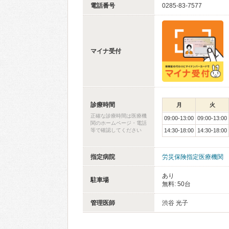
電話番号
0285-83-7577
マイナ受付
診療時間
月
火
正確な診療時間は医療機
09:00-13:00
09:00-13:00
関のホームページ・電話
等で確認してください
14:30-18:00
14:30-18:00
指定病院
労災保険指定医療機関
あり
駐車場
無料: 50台
管理医師
渋谷 光子