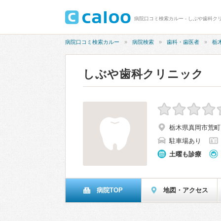
病院口コミ検索カルー - しぶや歯科ク
病院口コミ検索カルー
病院検索
歯科・歯医者
栃
しぶや歯科クリニック
栃木県真岡市荒町11
駐車場あり
土曜も診療
病院TOP
地図・アクセス