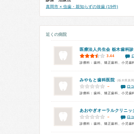
真岡市 × 虫歯・親知らずの抜歯 (19件)
近くの病院
医療法人共生会 栃木歯科
3.44
診療科：歯科、矯正歯科、小児歯
みやもと歯科医院
(栃木県真岡
－
口コ
診療科：歯科、矯正歯科、小児歯
あおやぎオーラルクリニッ
－
口コ
診療科：歯科、矯正歯科、小児歯