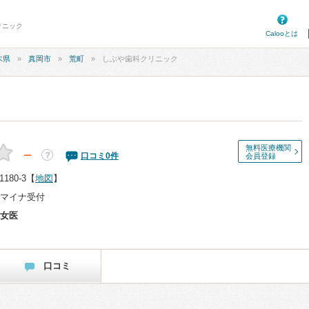
リニック
Calooとは
木県
真岡市
荒町
しぶや歯科クリニック
無料医療機関
－
？
口コミ
0
件
会員登録
80-3
【
地図
】
マイナ受付
女医
口コミ