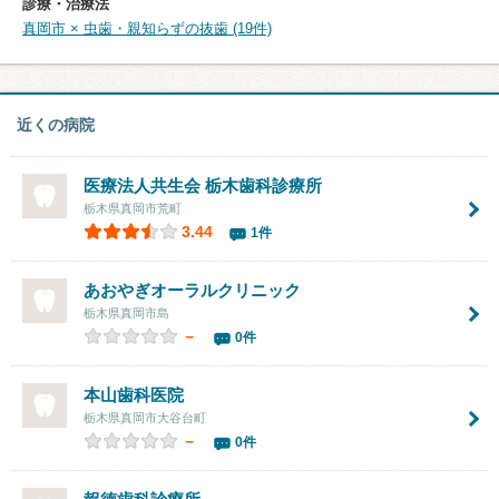
診療・治療法
真岡市 × 虫歯・親知らずの抜歯 (19件)
近くの病院
医療法人共生会 栃木歯科診療所
栃木県真岡市荒町
3.44
1件
あおやぎオーラルクリニック
栃木県真岡市島
－
0件
本山歯科医院
栃木県真岡市大谷台町
－
0件