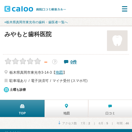
«栃木県真岡市東光寺の歯科・歯医者一覧へ
みやもと歯科医院
－
0件
？
地図
栃木県真岡市東光寺3-14-3【
】
駐車場あり
電子決済可
マイナ受付 (スマホ可)
土曜も診療
TOP
地図
口コミ
アクセス数 7月：
2
| 6月：
5
| 年間：
46