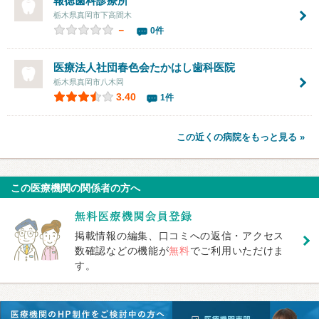
報徳歯科診療所
栃木県真岡市下高間木
－
0件
医療法人社団春色会たかはし歯科医院
栃木県真岡市八木岡
3.40
1件
この近くの病院をもっと見る »
この医療機関の関係者の方へ
掲載情報の編集、口コミへの返信・アクセス
数確認などの機能が
無料
でご利用いただけま
す。