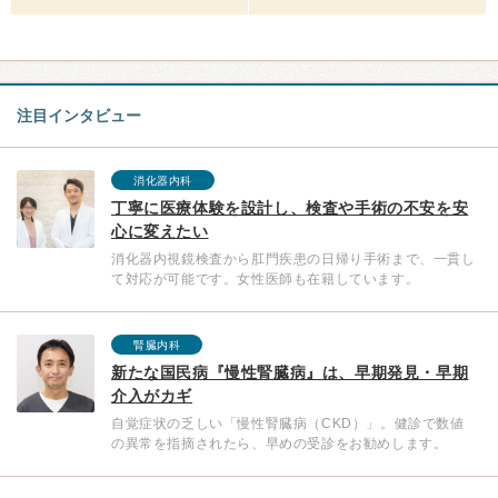
注目インタビュー
消化器内科
丁寧に医療体験を設計し、検査や手術の不安を安
心に変えたい
消化器内視鏡検査から肛門疾患の日帰り手術まで、一貫し
て対応が可能です。女性医師も在籍しています。
腎臓内科
新たな国民病『慢性腎臓病』は、早期発見・早期
介入がカギ
自覚症状の乏しい「慢性腎臓病（CKD）」。健診で数値
の異常を指摘されたら、早めの受診をお勧めします。