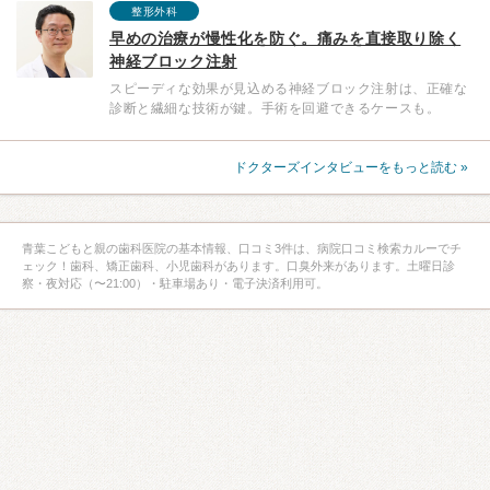
整形外科
早めの治療が慢性化を防ぐ。痛みを直接取り除く
神経ブロック注射
スピーディな効果が見込める神経ブロック注射は、正確な
診断と繊細な技術が鍵。手術を回避できるケースも。
ドクターズインタビューをもっと読む »
青葉こどもと親の歯科医院の基本情報、口コミ3件は、病院口コミ検索カルーでチ
ェック！歯科、矯正歯科、小児歯科があります。口臭外来があります。土曜日診
察・夜対応（〜21:00）・駐車場あり・電子決済利用可。