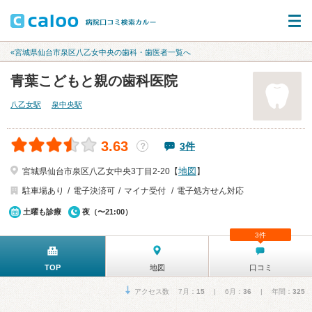
«宮城県仙台市泉区八乙女中央の歯科・歯医者一覧へ
青葉こどもと親の歯科医院
八乙女駅
泉中央駅
3.63
3件
？
地図
宮城県仙台市泉区八乙女中央3丁目2-20【
】
駐車場あり
電子決済可
マイナ受付
電子処方せん対応
土曜も診療
夜（〜21:00）
3件
TOP
地図
口コミ
アクセス数 7月：
15
| 6月：
36
| 年間：
325