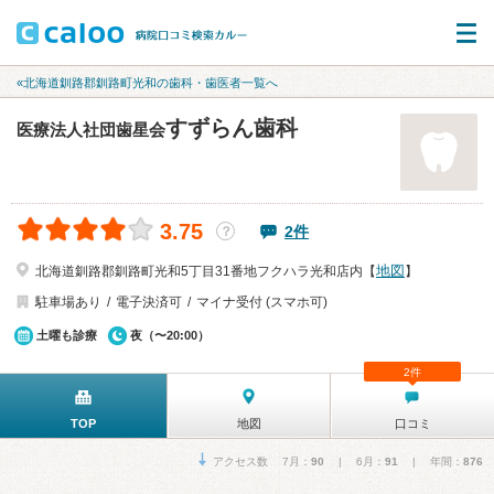
«北海道釧路郡釧路町光和の歯科・歯医者一覧へ
すずらん歯科
医療法人社団歯星会
3.75
2件
？
地図
北海道釧路郡釧路町光和5丁目31番地フクハラ光和店内【
】
駐車場あり
電子決済可
マイナ受付 (スマホ可)
土曜も診療
夜（〜20:00）
2件
TOP
地図
口コミ
アクセス数 7月：
90
| 6月：
91
| 年間：
876