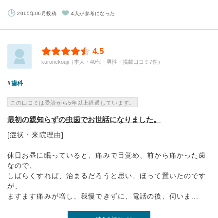
2015年06月投稿
4人が参考になった
4.5
kuronekouji（本人・40代・男性・掲載口コミ7件）
歯科
この口コミは受診から5年以上経過しています。
最初の親知らずの虫歯でお世話になりました。
[症状・来院理由]
休日お昼に眠っていると、痛みで目覚め、前から痛かった歯
なので、
しばらくすれば、治まるだろうと思い、ほって置いたのです
が、
ますます痛みが増し、我慢できずに、電話の後、伺いま...