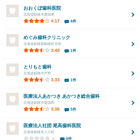
おおくぼ歯科医院
北海道釧路市愛国東
4.17
4件
めぐみ歯科クリニック
北海道釧路郡釧路町光和
3.49
1件
とりもと歯科
北海道釧路市芦野
3.33
1件
医療法人あかつき
あかつき総合歯科
北海道釧路市愛国西
3.36
5件
医療法人社団
尾高歯科医院
北海道釧路市入江町
－
0件