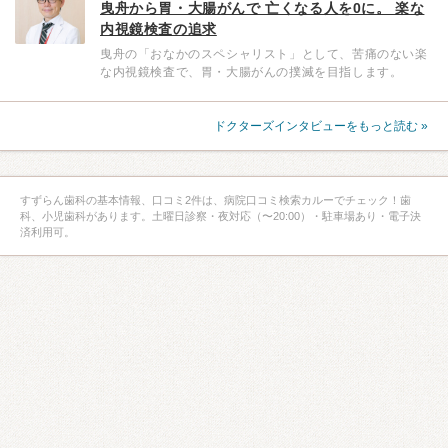
曳舟から胃・大腸がんで 亡くなる人を0に。 楽な
内視鏡検査の追求
曳舟の「おなかのスペシャリスト」として、苦痛のない楽
な内視鏡検査で、胃・大腸がんの撲滅を目指します。
ドクターズインタビューをもっと読む »
すずらん歯科の基本情報、口コミ2件は、病院口コミ検索カルーでチェック！歯
科、小児歯科があります。土曜日診察・夜対応（〜20:00）・駐車場あり・電子決
済利用可。