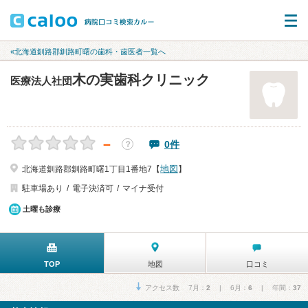
«北海道釧路郡釧路町曙の歯科・歯医者一覧へ
木の実歯科クリニック
医療法人社団
－
0件
？
地図
北海道釧路郡釧路町曙1丁目1番地7【
】
駐車場あり
電子決済可
マイナ受付
土曜も診療
TOP
地図
口コミ
アクセス数 7月：
2
| 6月：
6
| 年間：
37