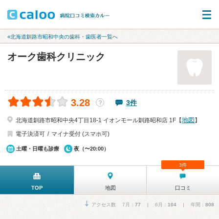
«北海道釧路市昭和中央の歯科・歯医者一覧へ
オーク歯科クリニック
3.28
3件
？
地図
北海道釧路市昭和中央4丁目18-1 イオンモール釧路昭和店 1F【
】
電子決済可
マイナ受付 (スマホ可)
土曜・日曜も診療
夜（〜20:00）
3件
TOP
地図
口コミ
アクセス数 7月：
77
| 6月：
104
| 年間：
808