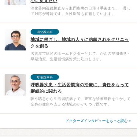
心に変えたい
消化器内視鏡検査から肛門疾患の日帰り手術まで、一貫し
て対応が可能です。女性医師も在籍しています。
消化器内科
地域に根ざし、地域の人々に信頼されるクリニッ
クを創る
名古屋市緑区のホームドクターとして、がんの早期発見・
早期治療、生活習慣病対策に注力します。
呼吸器内科
呼吸器疾患・生活習慣病の治療に、責任をもって
継続的に関わる
咳や喘息から生活習慣病まで、豊富な診療経験を生かして
全身の健康を支える地域のかかりつけ医です。
ドクターズインタビューをもっと読む »