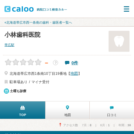
«北海道帯広市西一条南の歯科・歯医者一覧へ
小林歯科医院
帯広駅
－
0件
？
地図
北海道帯広市西1条南10丁目19番地【
】
駐車場あり
マイナ受付
土曜も診療
TOP
地図
口コミ
アクセス数 7月：
8
| 6月：
1
| 年間：
38