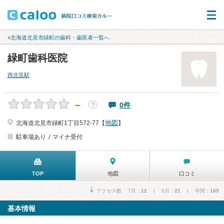
«北海道北見市緑町の歯科・歯医者一覧へ
緑町歯科医院
西北見駅
－
0件
？
地図
北海道北見市緑町1丁目572-77【
】
駐車場あり
マイナ受付
TOP
地図
口コミ
アクセス数 7月：
12
| 6月：
21
| 年間：
165
基本情報