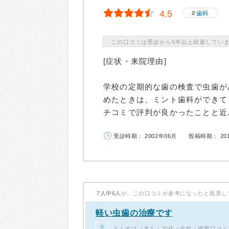
4.5
歯科
この口コミは受診から5年以上経過してい
[症状・来院理由]
学校の定期的な歯の検査で虫歯が
めたときは、ミント歯科ができて
チコミで評判が良かったことと近..
受診時期： 2002年06月
投稿時期： 20
7人中6人
が、この口コミが参考になったと投票し
軽い虫歯の治療です
もんすけ（本人・20代・女性・掲載口コミ