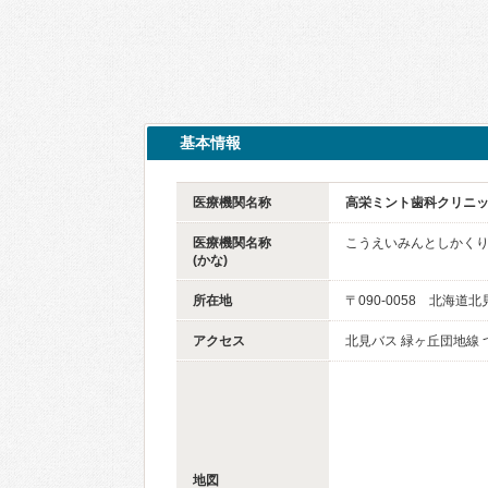
基本情報
医療機関名称
高栄ミント歯科クリニ
医療機関名称
こうえいみんとしかく
(かな)
所在地
〒090-0058 北海道
アクセス
北見バス 緑ヶ丘団地線
地図