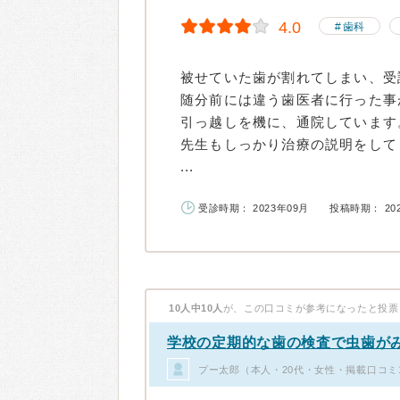
4.0
歯科
被せていた歯が割れてしまい、受
随分前には違う歯医者に行った事
引っ越しを機に、通院しています
先生もしっかり治療の説明をして
...
受診時期： 2023年09月
投稿時期： 20
10人中10人
が、この口コミが参考になったと投票
学校の定期的な歯の検査で虫歯が
プー太郎（本人・20代・女性・掲載口コミ