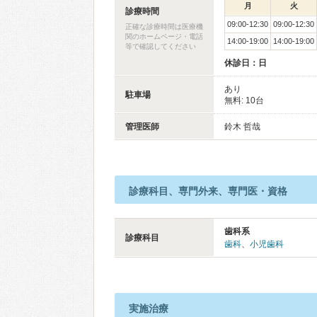
月
火
診療時間
09:00-12:30
09:00-12:30
正確な診療時間は医療機
関のホームページ・電話
14:00-19:00
14:00-19:00
等で確認してください
休診日：日
あり
駐車場
無料: 10台
管理医師
鈴木 哲哉
診療科目、専門外来、専門医・資格
歯科系
診療科目
歯科
、
小児歯科
実施治療