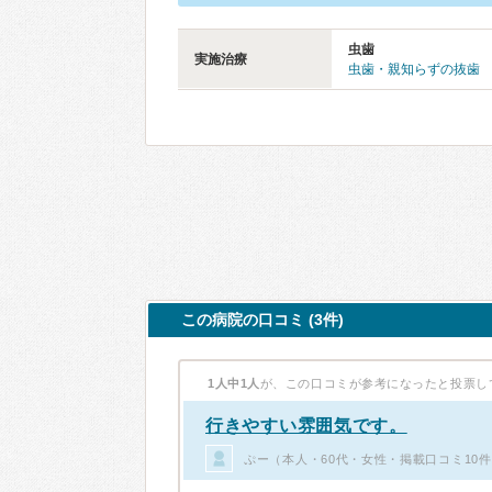
虫歯
実施治療
虫歯・親知らずの抜歯
この病院の口コミ (3件)
1人中1人
が、この口コミが参考になったと投票し
行きやすい雰囲気です。
ぷー（本人・60代・女性・掲載口コミ10