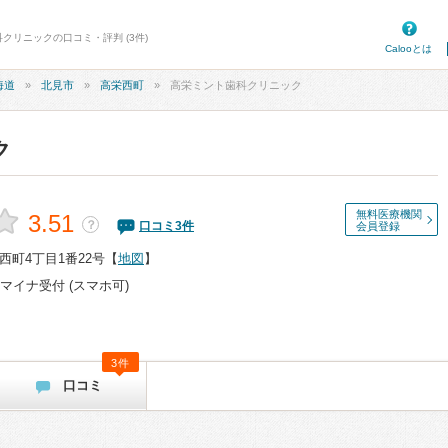
クリニックの口コミ・評判 (3件)
Calooとは
海道
北見市
高栄西町
高栄ミント歯科クリニック
ク
無料医療機関
3.51
？
口コミ
3
件
会員登録
町4丁目1番22号
【
地図
】
マイナ受付 (スマホ可)
3件
口コミ