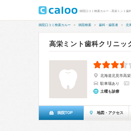
病院口コミ検索カルー - 高栄ミント歯科
病院口コミ検索カルー
病院検索
歯科・歯医者
北
高栄ミント歯科クリニッ
北海道北見市高栄西
駐車場あり
土曜も診療
病院TOP
地図・アクセス