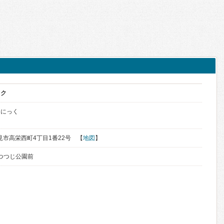
ック
りにっく
北見市高栄西町4丁目1番22号 【
地図
】
 つつじ公園前