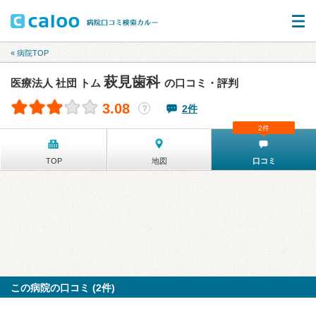
« 病院TOP
萩見歯科
医療法人 社団 トム
の口コミ・評判
3.08
2件
？
2件
TOP
地図
口コミ
この病院の口コミ (2件)