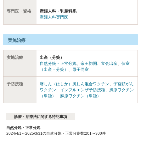
専門医・資格
産婦人科・乳腺科系
産婦人科専門医
実施治療
実施治療
出産（分娩）
自然分娩・正常分娩
、
帝王切開
、
立会出産
、
個室
（出産・分娩）
、
母子同室
予防接種
麻しん（はしか）風しん混合ワクチン
、
子宮頸がん
ワクチン
、
インフルエンザ予防接種
、
風疹ワクチン
（単独）
、
麻疹ワクチン（単独）
診療・治療法に関する特記事項
自然分娩・正常分娩
2024/4/1～2025/3/31の自然分娩・正常分娩数:201〜300件