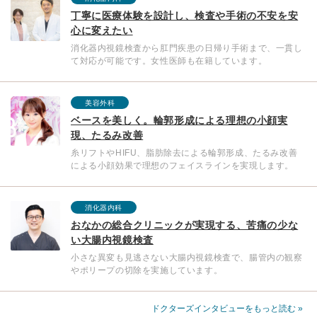
丁寧に医療体験を設計し、検査や手術の不安を安
心に変えたい
消化器内視鏡検査から肛門疾患の日帰り手術まで、一貫し
て対応が可能です。女性医師も在籍しています。
美容外科
ベースを美しく。輪郭形成による理想の小顔実
現、たるみ改善
糸リフトやHIFU、脂肪除去による輪郭形成、たるみ改善
による小顔効果で理想のフェイスラインを実現します。
消化器内科
おなかの総合クリニックが実現する、苦痛の少な
い大腸内視鏡検査
小さな異変も見逃さない大腸内視鏡検査で、腸管内の観察
やポリープの切除を実施しています。
ドクターズインタビューをもっと読む »