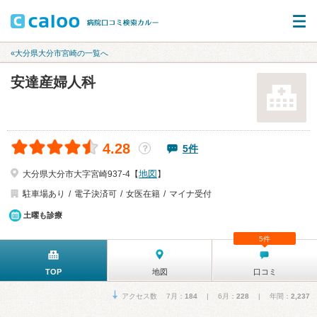
«大分県大分市宮崎の一覧へ
安達産婦人科
4.28
5件
？
地図
大分県大分市大字宮崎937-4【
】
駐車場あり
電子決済可
女医在籍
マイナ受付
土曜も診療
5件
TOP
地図
口コミ
アクセス数 7月：
184
| 6月：
228
| 年間：
2,237