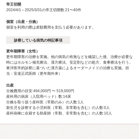
帝王切開
2024/4/1～2025/3/31の帝王切開数:21〜40件
個室（出産・分娩）
個室を利用の際は差額費用を支払う必要があります。
診察している病気の特記事項
更年期障害（女性）
更年期障害の治療を実施。他の病気の有無などを確認した後、治療が必要な
時にはホルモン補充療法、漢方療法、安定剤などの処方、食事療法を行う。
東洋医学的診察に基づいた漢方薬によるオーダーメイドの治療も実施。担
当：安達正武医師（更年期外来）
出産
分娩費用の目安:494,000円 〜 519,000円
産科用の病床（入院用ベッド）数:14床
分娩を取り扱う産科医（常勤のみ）の人数:1⼈
新生児を診察する小児科医（常勤、非常勤を含む）の人数:0⼈
産科病棟に在籍する助産師（常勤、非常勤を含む）の人数:10⼈