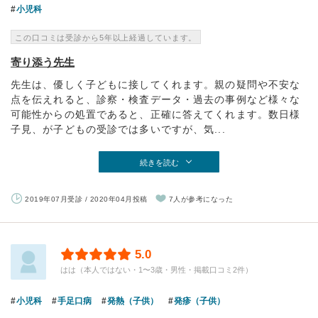
小児科
この口コミは受診から5年以上経過しています。
寄り添う先生
先生は、優しく子どもに接してくれます。親の疑問や不安な
点を伝えれると、診察・検査データ・過去の事例など様々な
可能性からの処置であると、正確に答えてくれます。数日様
子見、が子どもの受診では多いですが、気...
続きを読む
2019年07月受診 / 2020年04月投稿
7人が参考になった
5.0
はは（本人ではない・1〜3歳・男性・掲載口コミ2件）
小児科
手足口病
発熱（子供）
発疹（子供）