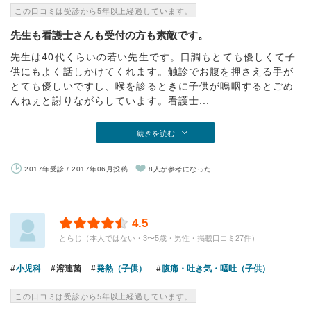
この口コミは受診から5年以上経過しています。
先生も看護士さんも受付の方も素敵です。
先生は40代くらいの若い先生です。口調もとても優しくて子
供にもよく話しかけてくれます。触診でお腹を押さえる手が
とても優しいですし、喉を診るときに子供が嗚咽するとごめ
んねぇと謝りながらしています。看護士...
続きを読む
2017年受診 / 2017年06月投稿
8人が参考になった
4.5
とらじ（本人ではない・3〜5歳・男性・掲載口コミ27件）
小児科
溶連菌
発熱（子供）
腹痛・吐き気・嘔吐（子供）
この口コミは受診から5年以上経過しています。