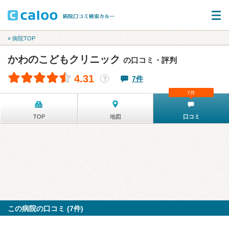
« 病院TOP
かわのこどもクリニック
の口コミ・評判
4.31
7件
？
7件
TOP
地図
口コミ
この病院の口コミ (7件)