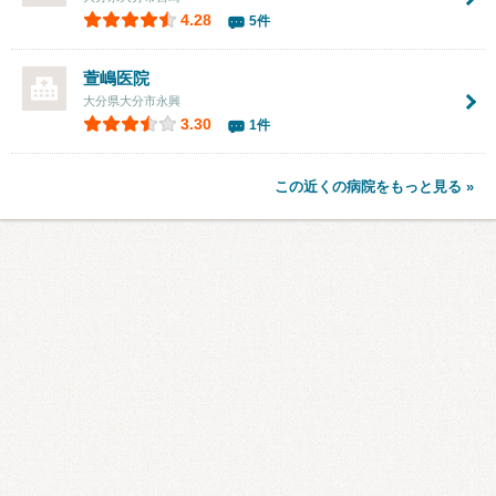
4.28
5件
萱嶋医院
大分県大分市永興
3.30
1件
この近くの病院をもっと見る »