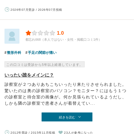
2026年07月受診 / 2026年07月投稿
1.0
都忘れ668（本人ではない・女性・掲載口コミ1件）
整形外科
手足の関節が痛い
この口コミは受診から5年以上経過しています。
いったい誰をメインに？
診察室が２つありあちこちいったり来たりさせられました。
驚いたのは奥の診察室のパソコン？モニター？にはもう１つ
の診察室と待合室の画像が。何か見張られているようだし、
しかも隣の診察室で患者さんが着替えてい...
続きを読む
2012年受診 / 2015年11月投稿
23人が参考になった