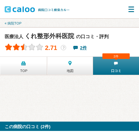
« 病院TOP
くれ整形外科医院
医療法人
の口コミ・評判
2.71
2件
？
2件
TOP
地図
口コミ
この病院の口コミ (2件)