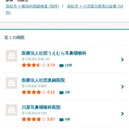
高松市 × 喉頭内視鏡検査 (36件)
高松市 × 小児聴力障害の診療 (14
件)
近くの病院
医療法人社団うえむら耳鼻咽喉科
香川県高松市楠上町
3.74
10件
医療法人社団
真鍋医院
香川県高松市番町
4.12
3件
川原耳鼻咽喉科医院
香川県高松市瓦町
3.87
4件