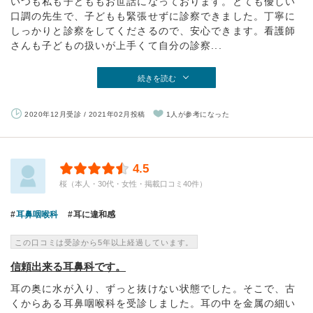
いつも私も子どももお世話になっております。とても優しい
口調の先生で、子どもも緊張せずに診察できました。丁寧に
しっかりと診察をしてくださるので、安心できます。看護師
さんも子どもの扱いが上手くて自分の診察...
続きを読む
2020年12月受診 / 2021年02月投稿
1人が参考になった
4.5
桜（本人・30代・女性・掲載口コミ40件）
耳鼻咽喉科
耳に違和感
この口コミは受診から5年以上経過しています。
信頼出来る耳鼻科です。
耳の奥に水が入り、ずっと抜けない状態でした。そこで、古
くからある耳鼻咽喉科を受診しました。耳の中を金属の細い