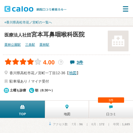
«香川県高松市花ノ宮町の一覧へ
宮本耳鼻咽喉科医院
医療法人社団
栗林公園駅
三条駅
栗林駅
4.00
3件
？
地図
香川県高松市花ノ宮町一丁目12-36【
】
駐車場あり
マイナ受付
土曜も診療
朝（8:30〜）
3件
TOP
地図
口コミ
アクセス数 7月：
96
| 6月：
172
| 年間：
1,685