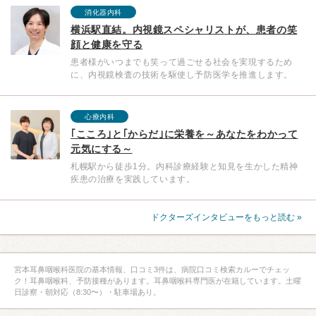
消化器内科
横浜駅直結。内視鏡スペシャリストが、患者の笑
顔と健康を守る
患者様がいつまでも笑って過ごせる社会を実現するため
に、内視鏡検査の技術を駆使し予防医学を推進します。
心療内科
｢こころ｣と｢からだ｣に栄養を～あなたをわかって
元気にする～
札幌駅から徒歩1分。内科診療経験と知見を生かした精神
疾患の治療を実践しています。
ドクターズインタビューをもっと読む »
宮本耳鼻咽喉科医院の基本情報、口コミ3件は、病院口コミ検索カルーでチェッ
ク！耳鼻咽喉科、予防接種があります。耳鼻咽喉科専門医が在籍しています。土曜
日診察・朝対応（8:30〜）・駐車場あり。