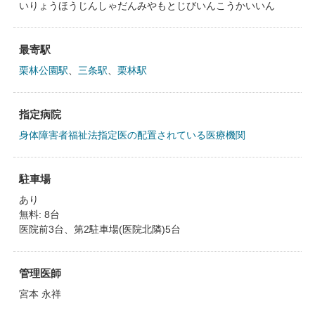
いりょうほうじんしゃだんみやもとじびいんこうかいいん
最寄駅
栗林公園駅
、
三条駅
、
栗林駅
指定病院
身体障害者福祉法指定医の配置されている医療機関
駐車場
あり
無料: 8台
医院前3台、第2駐車場(医院北隣)5台
管理医師
宮本 永祥