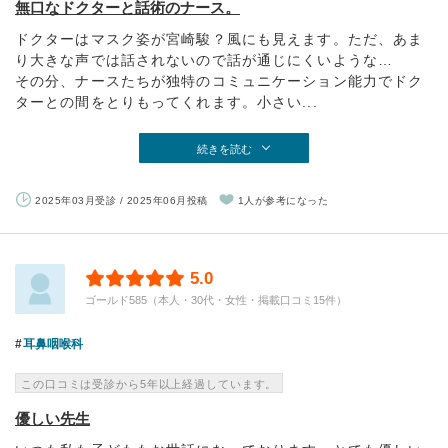
無口なドクターと話術のナース。
ドクターはマスク姿が宮崎駿？風にも見えます。ただ、あま
り大きな声では話されないので話が通じにくいような…
その分、ナースたちが独特のコミュニケーション能力でドク
ターとの間をとりもってくれます。小さい...
続きを読む
2025年03月受診 / 2025年06月投稿
1人が参考になった
5.0
ゴールド585（本人・30代・女性・掲載口コミ15件）
耳鼻咽喉科
この口コミは受診から5年以上経過しています。
優しい先生