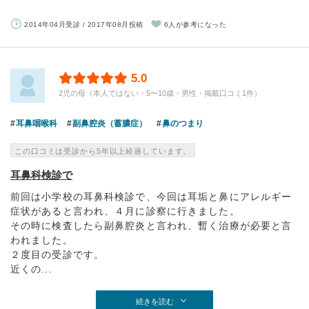
2014年04月受診 / 2017年08月投稿
6人が参考になった
5.0
2児の母（本人ではない・5〜10歳・男性・掲載口コミ1件）
耳鼻咽喉科
副鼻腔炎（蓄膿症）
鼻のつまり
この口コミは受診から5年以上経過しています。
耳鼻科検診で
前回は小学校の耳鼻科検診で、今回は耳垢と鼻にアレルギー
症状があると言われ、４月に診察に行きました。
その時に検査したら副鼻腔炎と言われ、暫く治療が必要と言
われました。
２度目の受診です。
近くの...
続きを読む