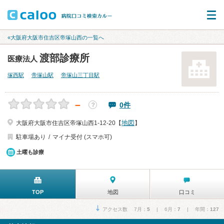
«大阪府大阪市住吉区帝塚山西の一覧へ
渡部診療所
医療法人
塚西駅
帝塚山駅
帝塚山三丁目駅
－
0件
？
地図
大阪府大阪市住吉区帝塚山西1-12-20【
】
駐車場あり
マイナ受付 (スマホ可)
土曜も診療
TOP
地図
口コミ
アクセス数 7月：
5
| 6月：
7
| 年間：
127