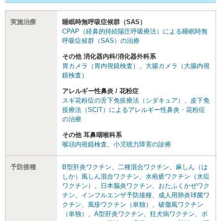
実施治療
睡眠時無呼吸症候群（SAS）
CPAP（経鼻的持続陽圧呼吸療法）による睡眠時無
呼吸症候群（SAS）の治療
その他 消化器内科/消化器外科系
胃カメラ（胃内視鏡検査）
、
大腸カメラ（大腸内視
鏡検査）
アレルギー性鼻炎 / 花粉症
スギ花粉症の舌下免疫療法（シダキュア）
、
皮下免
疫療法（SCIT）によるアレルギー性鼻炎・花粉症
の治療
その他 耳鼻咽喉科系
喉頭内視鏡検査
、
小児聴力障害の診療
予防接種
B型肝炎ワクチン
、
二種混合ワクチン
、
麻しん（は
しか）風しん混合ワクチン
、
水疱瘡ワクチン（水痘
ワクチン）
、
日本脳炎ワクチン
、
おたふくかぜワク
チン
、
インフルエンザ予防接種
、
成人用肺炎球菌ワ
クチン
、
風疹ワクチン（単独）
、
破傷風ワクチン
（単独）
、
A型肝炎ワクチン
、
狂犬病ワクチン
、
ポ