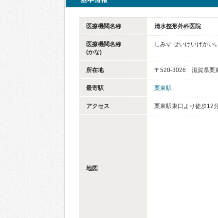
医療機関名称
清水整形外科医院
医療機関名称
しみず せいけいげかい
(かな)
所在地
〒520-3026 滋賀県
最寄駅
栗東駅
アクセス
栗東駅東口より徒歩12
地図