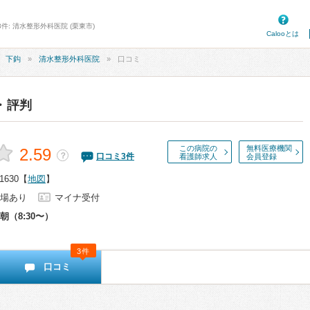
件: 清水整形外科医院 (栗東市)
Calooとは
下鈎
清水整形外科医院
口コミ
・評判
この病院の
無料医療機関
2.59
？
口コミ
3
件
看護師求人
会員登録
630
【
地図
】
場あり
マイナ受付
朝（8:30〜）
3件
口コミ