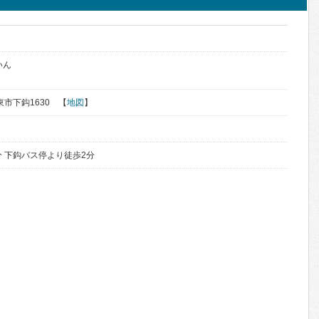
いん
栗東市下鈎1630 【
地図
】
分 下鈎バス停より徒歩2分