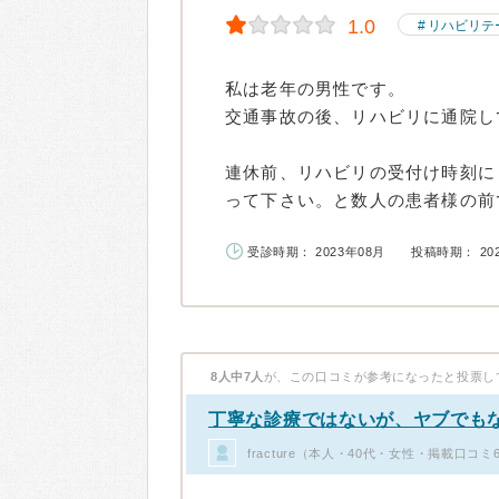
1.0
リハビリテ
私は老年の男性です。
交通事故の後、リハビリに通院し
連休前、リハビリの受付け時刻に
って下さい。と数人の患者様の前で
受診時期： 2023年08月
投稿時期： 20
8人中7人
が、この口コミが参考になったと投票し
丁寧な診療ではないが、ヤブでも
fracture（本人・40代・女性・掲載口コミ