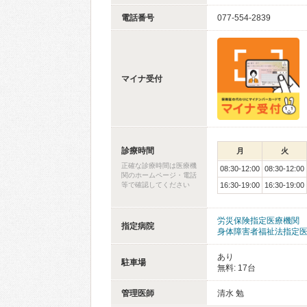
電話番号
077-554-2839
マイナ受付
診療時間
月
火
正確な診療時間は医療機
08:30-12:00
08:30-12:00
関のホームページ・電話
等で確認してください
16:30-19:00
16:30-19:00
労災保険指定医療機関
指定病院
身体障害者福祉法指定
あり
駐車場
無料: 17台
管理医師
清水 勉