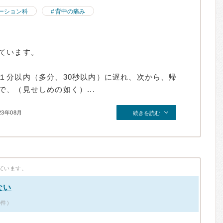
ーション科
背中の痛み
ています。
１分以内（多分、30秒以内）に遅れ、次から、帰
、（見せしめの如く）...
23年08月
続きを読む
ています。
ない
6件）