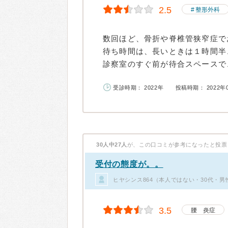
2.5
整形外科
数回ほど、骨折や脊椎管狭窄症で
待ち時間は、長いときは１時間半
診察室のすぐ前が待合スペースで、
受診時期： 2022年
投稿時期： 2022年
30人中27人
が、この口コミが参考になったと投票
受付の態度が。。
ヒヤシンス864（本人ではない・30代・男
3.5
腰 炎症