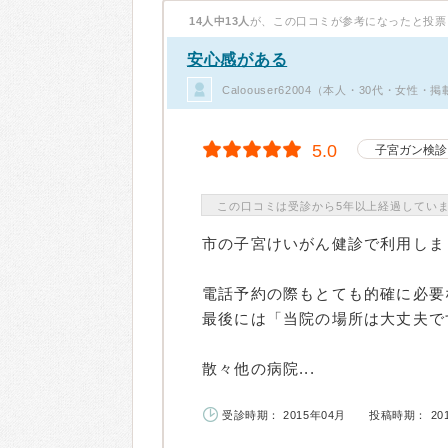
14人中13人
が、この口コミが参考になったと投票
安心感がある
Caloouser62004（本人・30代・女性・
5.0
子宮ガン検診
この口コミは受診から5年以上経過してい
市の子宮けいがん健診で利用しま
電話予約の際もとても的確に必要
最後には「当院の場所は大丈夫で
散々他の病院...
受診時期： 2015年04月
投稿時期： 20