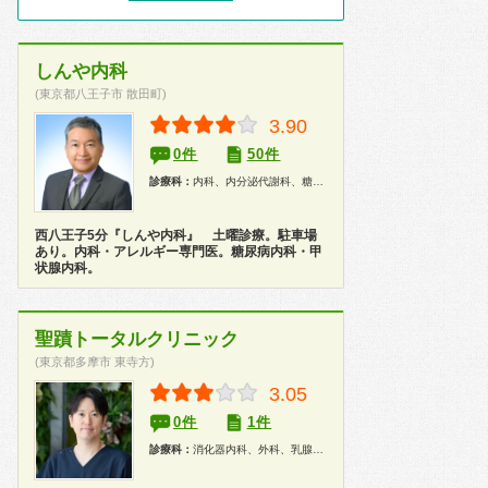
しんや内科
(東京都八王子市 散田町)
3.90
0件
50件
診療科：
内科、内分泌代謝科、糖尿病科、アレルギー科、漢方、健康診断
西八王子5分『しんや内科』 土曜診療。駐車場
あり。内科・アレルギー専門医。糖尿病内科・甲
状腺内科。
聖蹟トータルクリニック
(東京都多摩市 東寺方)
3.05
0件
1件
診療科：
消化器内科、外科、乳腺科、肛門科、内視鏡、健康診断、人間ドック