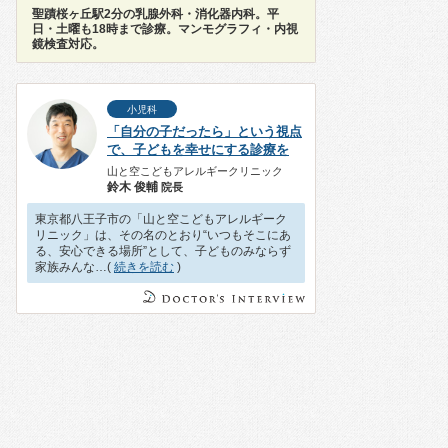
聖蹟桜ヶ丘駅2分の乳腺外科・消化器内科。平
日・土曜も18時まで診療。マンモグラフィ・内視
鏡検査対応。
小児科
「自分の子だったら」という視点
で、子どもを幸せにする診療を
山と空こどもアレルギークリニック
鈴木 俊輔
院長
東京都八王子市の「山と空こどもアレルギーク
リニック」は、その名のとおり“いつもそこにあ
る、安心できる場所”として、子どものみならず
家族みんな…(
続きを読む
)