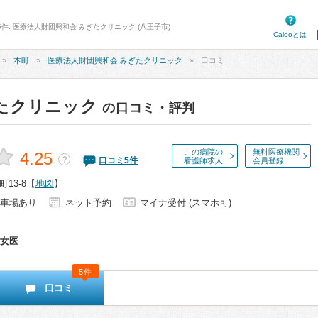
5件: 医療法人財団興和会 みぎたクリニック (八王子市)
Calooとは
本町
医療法人財団興和会 みぎたクリニック
口コミ
たクリニック
の口コミ・評判
この病院の
無料医療機関
4.25
？
口コミ
5
件
看護師求人
会員登録
13-8
【
地図
】
車場あり
ネット予約
マイナ受付 (スマホ可)
女医
5件
口コミ