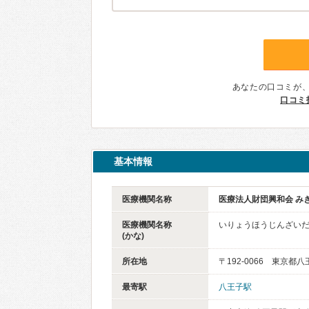
あなたの口コミが
口コミ
基本情報
医療機関名称
医療法人財団興和会 み
医療機関名称
いりょうほうじんざいだ
(かな)
所在地
〒192-0066 東京都
最寄駅
八王子駅