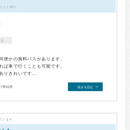
載口コミ3件）
ます。
何便かの無料バスがあります。
れば車で行くことも可能です。
りきれいです...
17年02月
続きを読む
ています。