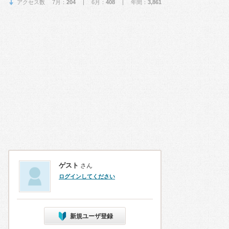
アクセス数 7月：
204
| 6月：
408
| 年間：
3,861
ゲスト
さん
ログインしてください
新規ユーザ登録