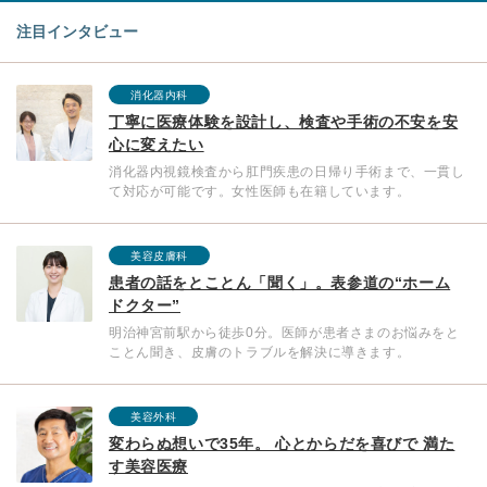
注目インタビュー
消化器内科
丁寧に医療体験を設計し、検査や手術の不安を安
心に変えたい
消化器内視鏡検査から肛門疾患の日帰り手術まで、一貫し
て対応が可能です。女性医師も在籍しています。
美容皮膚科
患者の話をとことん「聞く」。表参道の“ホーム
ドクター”
明治神宮前駅から徒歩0分。医師が患者さまのお悩みをと
ことん聞き、皮膚のトラブルを解決に導きます。
美容外科
変わらぬ想いで35年。 心とからだを喜びで 満た
す美容医療