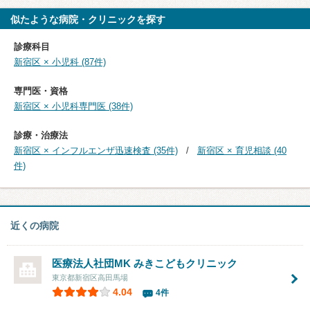
似たような病院・クリニックを探す
診療科目
新宿区 × 小児科 (87件)
専門医・資格
新宿区 × 小児科専門医 (38件)
診療・治療法
新宿区 × インフルエンザ迅速検査 (35件)
新宿区 × 育児相談 (40
件)
近くの病院
医療法人社団MK みきこどもクリニック
東京都新宿区高田馬場
4.04
4件