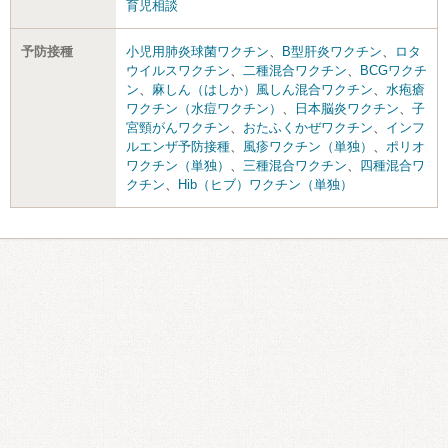
育児相談
予防接種
小児用肺炎球菌ワクチン
、
B型肝炎ワクチン
、
ロタ
ウイルスワクチン
、
二種混合ワクチン
、
BCGワクチ
ン
、
麻しん（はしか）風しん混合ワクチン
、
水疱瘡
ワクチン（水痘ワクチン）
、
日本脳炎ワクチン
、
子
宮頸がんワクチン
、
おたふくかぜワクチン
、
インフ
ルエンザ予防接種
、
風疹ワクチン（単独）
、
ポリオ
ワクチン（単独）
、
三種混合ワクチン
、
四種混合ワ
クチン
、
Hib（ヒブ）ワクチン（単独）