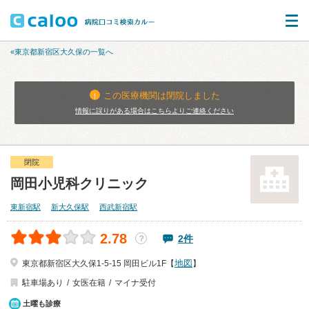
«東京都新宿区大久保の一覧へ
この医療機関は閉院しました
情報に誤りがある場合はこちらよりご連絡ください
閉院
岡田小児科クリニック
東新宿駅
新大久保駅
西武新宿駅
2.78
2件
？
地図
東京都新宿区大久保1-5-15 岡田ビル1F【
】
駐車場あり
女医在籍
マイナ受付
土曜も診療