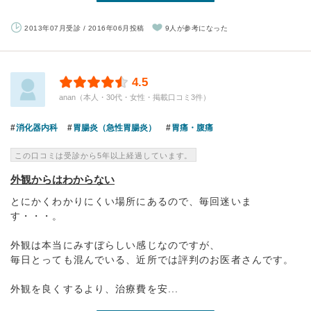
2013年07月受診 / 2016年06月投稿
9人が参考になった
4.5
anan（本人・30代・女性・掲載口コミ3件）
消化器内科
胃腸炎（急性胃腸炎）
胃痛・腹痛
この口コミは受診から5年以上経過しています。
外観からはわからない
とにかくわかりにくい場所にあるので、毎回迷いま
す・・・。
外観は本当にみすぼらしい感じなのですが、
毎日とっても混んでいる、近所では評判のお医者さんです。
外観を良くするより、治療費を安...