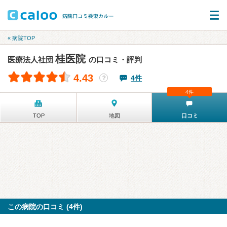
« 病院TOP
桂医院
医療法人社団
の口コミ・評判
4.43
4件
？
4件
TOP
地図
口コミ
この病院の口コミ (4件)