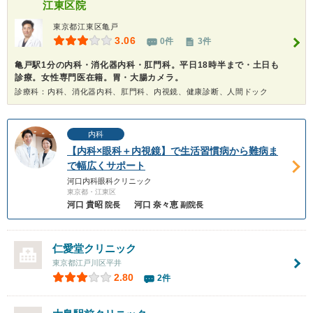
江東区院
東京都江東区亀戸
3.06
0件
3件
亀戸駅1分の内科・消化器内科・肛門科。平日18時半まで・土日も
診療。女性専門医在籍。胃・大腸カメラ。
診療科：内科、消化器内科、肛門科、内視鏡、健康診断、人間ドック
内科
【内科×眼科＋内視鏡】で生活習慣病から難病ま
で幅広くサポート
河口内科眼科クリニック
東京都・江東区
河口 貴昭
河口 奈々恵
院長
副院長
仁愛堂クリニック
東京都江戸川区平井
2.80
2件