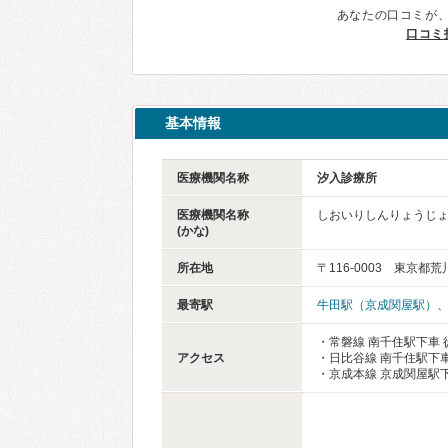
あなたの口コミが
口コミ
基本情報
医療機関名称
汐入診療所
医療機関名称
しおいりしんりょうじ
(かな)
所在地
〒116-0003 東京都荒川
最寄駅
牛田駅（京成関屋駅）
・常磐線 南千住駅下車 
アクセス
・日比谷線 南千住駅下車
・京成本線 京成関屋駅下