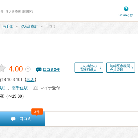
件: 汐入診療所 (荒川区)
Calooとは
南千住
汐入診療所
口コミ
この病院の
無料医療機関
4.00
？
口コミ
3
件
看護師求人
会員登録
10-3 101
【
地図
】
駅）
、
南千住駅
マイナ受付
夜（〜19:30）
3件
口コミ