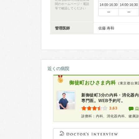
関のホームページ・電話
14:00-16:30
14:00-16:30
等で確認してください
ー
ー
管理医師
佐藤 寿和
近くの病院
御徒町おひさま内科
(東京都台東
新御徒町3分の内科・消化器内
専門医。WEB予約可。
3.63
口
診療科：内科、消化器内科、健康