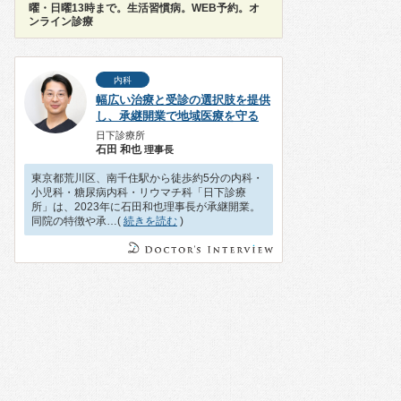
曜・日曜13時まで。生活習慣病。WEB予約。オ
ンライン診療
内科
幅広い治療と受診の選択肢を提供
し、承継開業で地域医療を守る
日下診療所
石田 和也
理事長
東京都荒川区、南千住駅から徒歩約5分の内科・
小児科・糖尿病内科・リウマチ科「日下診療
所」は、2023年に石田和也理事長が承継開業。
同院の特徴や承…(
続きを読む
)