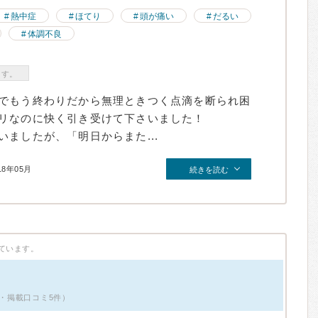
熱中症
ほてり
頭が痛い
だるい
体調不良
ます。
でもう終わりだから無理ときつく点滴を断られ困
リなのに快く引き受けて下さいました！
ましたが、「明日からまた...
18年05月
続きを読む
ています。
性・掲載口コミ5件）