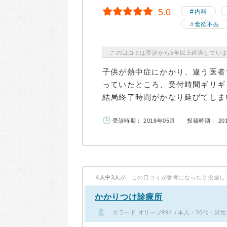
5.0
内科
食欲不振
この口コミは受診から5年以上経過してい
子供が熱中症にかかり、違う医者
っていたところ、受付時間ギリギ
結局終了時間がかなり延びてしまい
受診時期： 2018年05月
投稿時期： 20
4人中3人
が、この口コミが参考になったと投票し
かかりつけ診療所
カラード オリーブ994（本人・30代・男