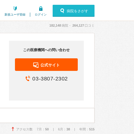
病院をさがす
新規ユーザ登録
ログイン
182,148
病院・
264,127
口コミ
この医療機関への問い合わせ
公式サイト
03-3807-2302
アクセス数 7月：
50
| 6月：
38
| 年間：
515