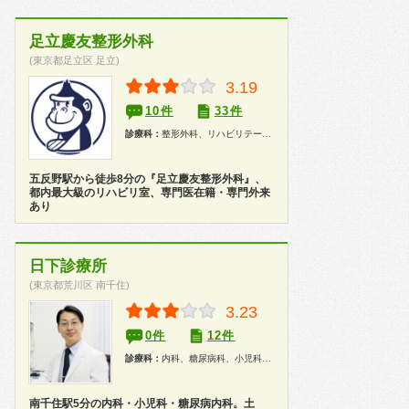
足立慶友整形外科
(東京都足立区 足立)
3.19
10件
33件
診療科：
整形外科、リハビリテーション科
五反野駅から徒歩8分の『足立慶友整形外科』、
都内最大級のリハビリ室、専門医在籍・専門外来
あり
日下診療所
(東京都荒川区 南千住)
3.23
0件
12件
診療科：
内科、糖尿病科、小児科、健康診断
南千住駅5分の内科・小児科・糖尿病内科。土