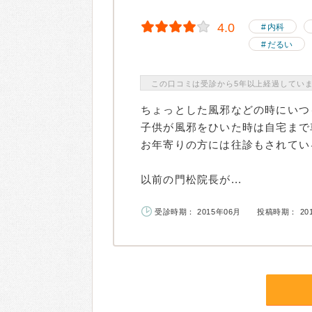
4.0
内科
だるい
この口コミは受診から5年以上経過してい
ちょっとした風邪などの時にいつ
子供が風邪をひいた時は自宅まで
お年寄りの方には往診もされてい
以前の門松院長が...
受診時期： 2015年06月
投稿時期： 20