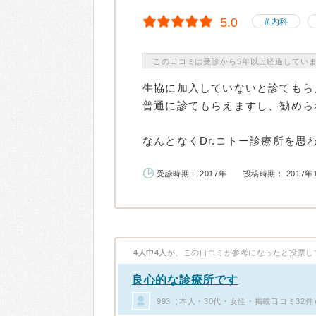
5.0
内科
この口コミは受診から5年以上経過してい
生協に加入していないと診てもら
普通に診てもらえますし、勧めら
なんとなくDr.コトー診療所を思わ
受診時期： 2017年
投稿時期： 2017年
4人中4人
が、この口コミが参考になったと投票し
良心的な診療所です
993（本人・30代・女性・掲載口コミ32件