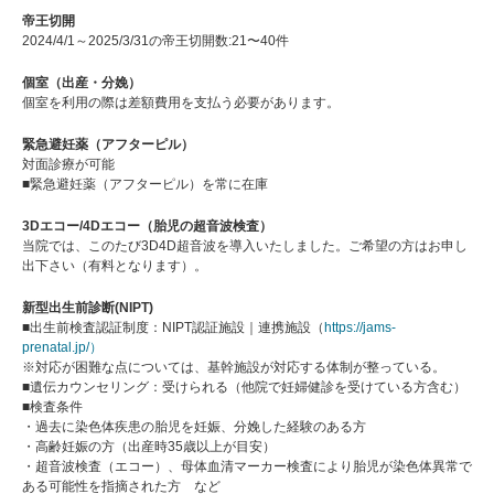
帝王切開
2024/4/1～2025/3/31の帝王切開数:21〜40件
個室（出産・分娩）
個室を利用の際は差額費用を支払う必要があります。
緊急避妊薬（アフターピル）
対面診療が可能
■緊急避妊薬（アフターピル）を常に在庫
3Dエコー/4Dエコー（胎児の超音波検査）
当院では、このたび3D4D超音波を導入いたしました。ご希望の方はお申し
出下さい（有料となります）。
新型出生前診断(NIPT)
■出生前検査認証制度：NIPT認証施設｜連携施設（
https://jams-
prenatal.jp/）
※対応が困難な点については、基幹施設が対応する体制が整っている。
■遺伝カウンセリング：受けられる（他院で妊婦健診を受けている方含む）
■検査条件
・過去に染色体疾患の胎児を妊娠、分娩した経験のある方
・高齢妊娠の方（出産時35歳以上が目安）
・超音波検査（エコー）、母体血清マーカー検査により胎児が染色体異常で
ある可能性を指摘された方 など