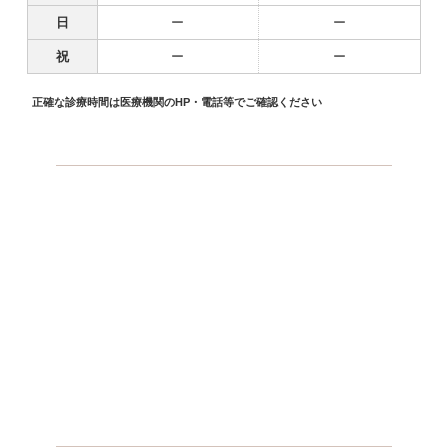
日
ー
ー
祝
ー
ー
正確な診療時間は医療機関のHP・電話等でご確認ください