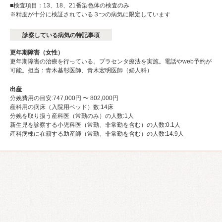
■検査項目：13、18、21番染色体の検査のみ
※精度が十分に検証されている３つの病気に限定しています
診察している病気の特記事項
更年期障害（女性）
更年期障害の治療を行っている。プラセンタ療法を実施。電話やweb予約が
可能。担当：青木基彰医師、青木宏明医師（婦人科）
出産
分娩費用の目安:747,000円 〜 802,000円
産科用の病床（入院用ベッド）数:14床
分娩を取り扱う産科医（常勤のみ）の人数:1人
新生児を診察する小児科医（常勤、非常勤を含む）の人数:0.1人
産科病棟に在籍する助産師（常勤、非常勤を含む）の人数:14.9人