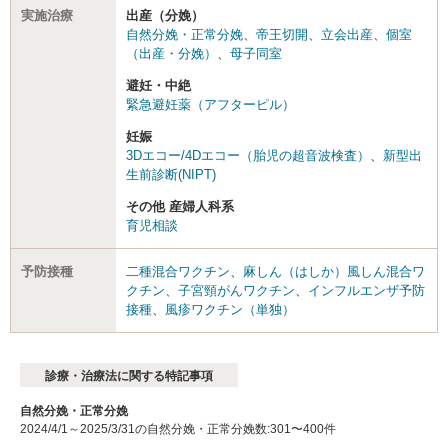
実施治療
出産（分娩）
自然分娩・正常分娩
、
帝王切開
、
立会出産
、
個室
（出産・分娩）
、
母子同室
避妊・中絶
緊急避妊薬（アフターピル）
妊娠
3Dエコー/4Dエコー（胎児の超音波検査）
、
新型出
生前診断(NIPT)
その他 産婦人科系
育児相談
予防接種
二種混合ワクチン
、
麻しん（はしか）風しん混合ワ
クチン
、
子宮頸がんワクチン
、
インフルエンザ予防
接種
、
風疹ワクチン（単独）
診療・治療法に関する特記事項
自然分娩・正常分娩
2024/4/1～2025/3/31の自然分娩・正常分娩数:301〜400件