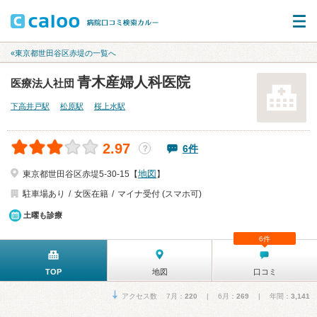
«東京都世田谷区赤堤の一覧へ
青木産婦人科医院
医療法人社団
下高井戸駅
松原駅
桜上水駅
2.97
6件
？
地図
東京都世田谷区赤堤5-30-15【
】
駐車場あり
女医在籍
マイナ受付 (スマホ可)
土曜も診療
6件
TOP
地図
口コミ
アクセス数 7月：
220
| 6月：
269
| 年間：
3,141