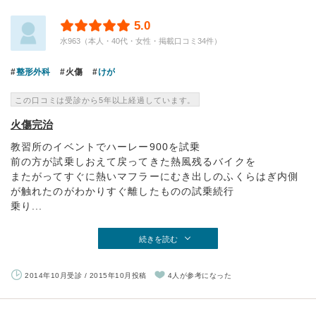
5.0
水963（本人・40代・女性・掲載口コミ34件）
整形外科
火傷
けが
この口コミは受診から5年以上経過しています。
火傷完治
教習所のイベントでハーレー900を試乗
前の方が試乗しおえて戻ってきた熱風残るバイクを
またがってすぐに熱いマフラーにむき出しのふくらはぎ内側
が触れたのがわかりすぐ離したものの試乗続行
乗り...
続きを読む
2014年10月受診 / 2015年10月投稿
4人が参考になった