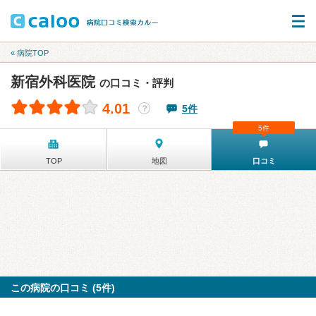
« 病院TOP
新宿外科医院
の口コミ・評判
4.01
5件
？
5件
TOP
地図
口コミ
この病院の口コミ (5件)