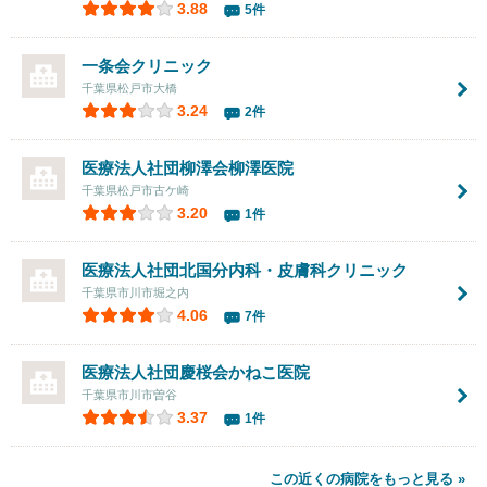
3.88
5件
一条会クリニック
千葉県松戸市大橋
3.24
2件
医療法人社団柳澤会
柳澤医院
千葉県松戸市古ケ崎
3.20
1件
医療法人社団
北国分内科・皮膚科クリニック
千葉県市川市堀之内
4.06
7件
医療法人社団慶桜会
かねこ医院
千葉県市川市曽谷
3.37
1件
この近くの病院をもっと見る »