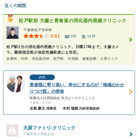
近くの病院
松戸駅前 大腸と胃食道の消化器内視鏡クリニック
千葉県松戸市本町
3.51
0件
16件
松戸駅2分の消化器内視鏡クリニック。日曜17時まで。大腸カメ
ラ。難病指定医が炎症性腸疾患にも対応。
診療科：内科、消化器内科、肛門科、内視鏡、健康診断、人間ドック
内科
患者様に寄り添い、幸せにするのが「地域のかか
りつけ医」の使命
医療法人社団則由会 市川ピースクリニック
千葉県・市川市
水島 豪太
木村 瑞穂
理事長
内科常勤医師
大原ファミリ-クリニック
千葉県市川市堀之内