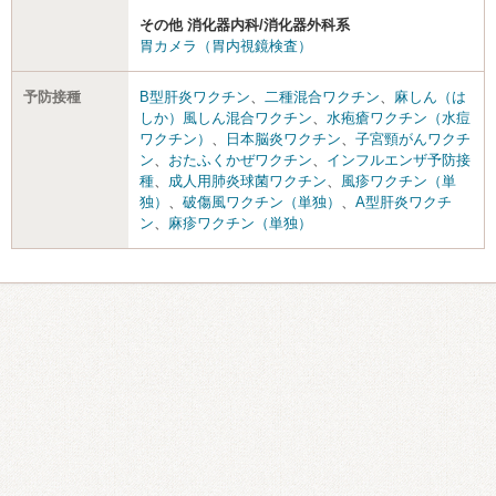
その他 消化器内科/消化器外科系
胃カメラ（胃内視鏡検査）
予防接種
B型肝炎ワクチン
、
二種混合ワクチン
、
麻しん（は
しか）風しん混合ワクチン
、
水疱瘡ワクチン（水痘
ワクチン）
、
日本脳炎ワクチン
、
子宮頸がんワクチ
ン
、
おたふくかぜワクチン
、
インフルエンザ予防接
種
、
成人用肺炎球菌ワクチン
、
風疹ワクチン（単
独）
、
破傷風ワクチン（単独）
、
A型肝炎ワクチ
ン
、
麻疹ワクチン（単独）