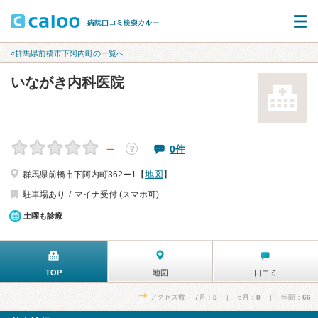
«群馬県前橋市下阿内町の一覧へ
いながき内科医院
－
0件
？
地図
群馬県前橋市下阿内町362ー1【
】
駐車場あり
マイナ受付 (スマホ可)
土曜も診療
TOP
地図
口コミ
アクセス数 7月：
8
| 6月：
8
| 年間：
66