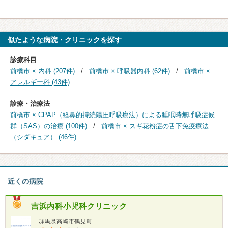
似たような病院・クリニックを探す
診療科目
前橋市 × 内科 (207件)
前橋市 × 呼吸器内科 (62件)
前橋市 ×
アレルギー科 (43件)
診療・治療法
前橋市 × CPAP（経鼻的持続陽圧呼吸療法）による睡眠時無呼吸症候
群（SAS）の治療 (100件)
前橋市 × スギ花粉症の舌下免疫療法
（シダキュア） (46件)
近くの病院
吉浜内科小児科クリニック
群馬県高崎市鶴見町