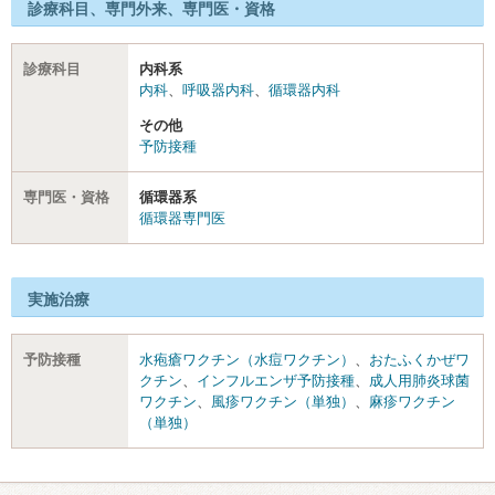
診療科目、専門外来、専門医・資格
診療科目
内科系
内科
、
呼吸器内科
、
循環器内科
その他
予防接種
専門医・資格
循環器系
循環器専門医
実施治療
予防接種
水疱瘡ワクチン（水痘ワクチン）
、
おたふくかぜワ
クチン
、
インフルエンザ予防接種
、
成人用肺炎球菌
ワクチン
、
風疹ワクチン（単独）
、
麻疹ワクチン
（単独）