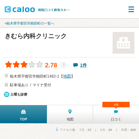
«栃木県宇都宮市鶴田町の一覧へ
きむら内科クリニック
2.78
1件
？
地図
栃木県宇都宮市鶴田町1482-1【
】
駐車場あり
マイナ受付
土曜も診療
1件
TOP
地図
口コミ
アクセス数 7月：
19
| 6月：
28
| 年間：
309