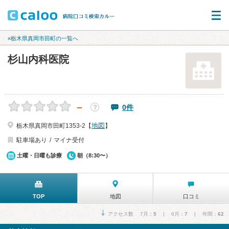
«栃木県真岡市田町の一覧へ
杉山内科医院
－
0件
？
地図
栃木県真岡市田町1353-2【
】
駐車場あり
マイナ受付
土曜・日曜も診療
朝（8:30〜）
TOP
地図
口コミ
アクセス数 7月：
5
| 6月：
7
| 年間：
62